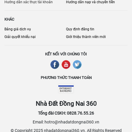
phát triển mạnh mẽ với sự xuất hiện của nhiều dự án mới, mang lại
Hướng dẫn xác thực tài khoản
Hướng dẫn nạp và chuyển tiền
nhiều lựa chọn về quy mô, tiện ích và giá cả, phù hợp với mọi nhu
cầu kinh doanh. Các nhà cung cấp dịch vụ đang không ngừng nâng
KHÁC
cao chất lượng và cập nhật các tiện ích mới để đáp ứng tốt hơn các
yêu cầu của khách hàng, khiến Đồng Nai và Biên Hòa ngày càng
Bảng giá dịch vụ
Quy định đăng tin
được xem là điểm đến hấp dẫn cho các hoạt động sản xuất và kinh
Giải quyết khiếu nại
Giới thiệu thành viên mới
doanh trong khu vực phía Nam.
KẾT NỐI VỚI CHÚNG TÔI
PHƯƠNG THỨC THANH TOÁN
Nhà Đất Đồng Nai 360
Tổng đài CSKH: 0828.76.55.26
Email: hotro@nhadatdongnai360.vn
© Copyright 2025 nhadatdongnai360.vn. All Rights Reserved