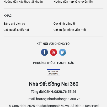
phát triển mạnh mẽ với sự xuất hiện của nhiều dự án mới, mang lại
Hướng dẫn xác thực tài khoản
Hướng dẫn nạp và chuyển tiền
nhiều lựa chọn về quy mô, tiện ích và giá cả, phù hợp với mọi nhu
cầu kinh doanh. Các nhà cung cấp dịch vụ đang không ngừng nâng
KHÁC
cao chất lượng và cập nhật các tiện ích mới để đáp ứng tốt hơn các
yêu cầu của khách hàng, khiến Đồng Nai và Biên Hòa ngày càng
Bảng giá dịch vụ
Quy định đăng tin
được xem là điểm đến hấp dẫn cho các hoạt động sản xuất và kinh
Giải quyết khiếu nại
Giới thiệu thành viên mới
doanh trong khu vực phía Nam.
KẾT NỐI VỚI CHÚNG TÔI
PHƯƠNG THỨC THANH TOÁN
Nhà Đất Đồng Nai 360
Tổng đài CSKH: 0828.76.55.26
Email: hotro@nhadatdongnai360.vn
© Copyright 2025 nhadatdongnai360.vn. All Rights Reserved