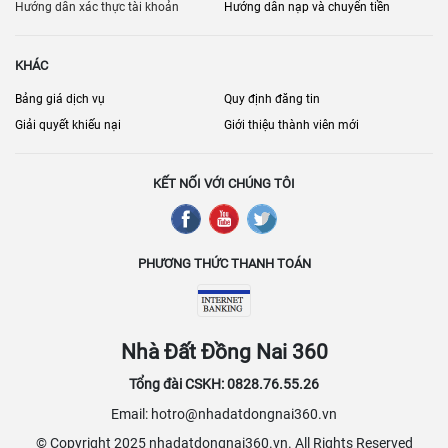
phát triển mạnh mẽ với sự xuất hiện của nhiều dự án mới, mang lại
Hướng dẫn xác thực tài khoản
Hướng dẫn nạp và chuyển tiền
nhiều lựa chọn về quy mô, tiện ích và giá cả, phù hợp với mọi nhu
cầu kinh doanh. Các nhà cung cấp dịch vụ đang không ngừng nâng
KHÁC
cao chất lượng và cập nhật các tiện ích mới để đáp ứng tốt hơn các
yêu cầu của khách hàng, khiến Đồng Nai và Biên Hòa ngày càng
Bảng giá dịch vụ
Quy định đăng tin
được xem là điểm đến hấp dẫn cho các hoạt động sản xuất và kinh
Giải quyết khiếu nại
Giới thiệu thành viên mới
doanh trong khu vực phía Nam.
KẾT NỐI VỚI CHÚNG TÔI
PHƯƠNG THỨC THANH TOÁN
Nhà Đất Đồng Nai 360
Tổng đài CSKH: 0828.76.55.26
Email: hotro@nhadatdongnai360.vn
© Copyright 2025 nhadatdongnai360.vn. All Rights Reserved