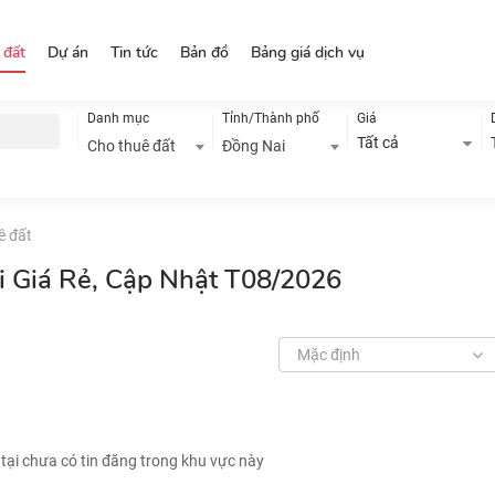
 đất
Dự án
Tin tức
Bản đồ
Bảng giá dịch vụ
Danh mục
Tỉnh/Thành phố
Giá
Tất cả
Cho thuê đất
Đồng Nai
ê đất
i Giá Rẻ, Cập Nhật T08/2026
Mặc định
 tại chưa có tin đăng trong khu vực này