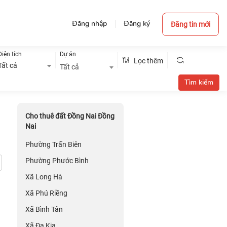
Đăng nhập
Đăng ký
Đăng tin mới
Diện tích
Dự án
Lọc thêm
Tất cả
Tất cả
Cho thuê đất Đồng Nai Đồng
Nai
Phường Trấn Biên
Phường Phước Bình
Xã Long Hà
Xã Phú Riềng
Xã Bình Tân
Xã Đa Kia