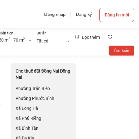
Đăng nhập
Đăng ký
Đăng tin mới
Diện tích
Dự án
Lọc thêm
2
2
50 m
- 70 m
Tất cả
Cho thuê đất Đồng Nai Đồng
Nai
Phường Trấn Biên
Phường Phước Bình
Xã Long Hà
Xã Phú Riềng
Xã Bình Tân
Xã Đa Kia