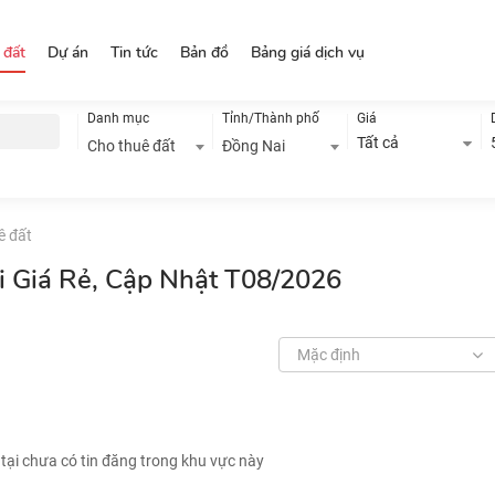
 đất
Dự án
Tin tức
Bản đồ
Bảng giá dịch vụ
Danh mục
Tỉnh/Thành phố
Giá
Tất cả
Cho thuê đất
Đồng Nai
ê đất
i Giá Rẻ, Cập Nhật T08/2026
Mặc định
 tại chưa có tin đăng trong khu vực này