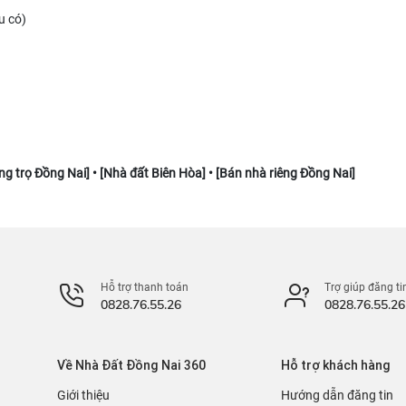
u có)
ng trọ Đồng Nai
] • [
Nhà đất Biên Hòa
] • [
Bán nhà riêng Đồng Nai
]
Hỗ trợ thanh toán
Trợ giúp đăng ti
0828.76.55.26
0828.76.55.26
Về Nhà Đất Đồng Nai 360
Hỗ trợ khách hàng
Giới thiệu
Hướng dẫn đăng tin