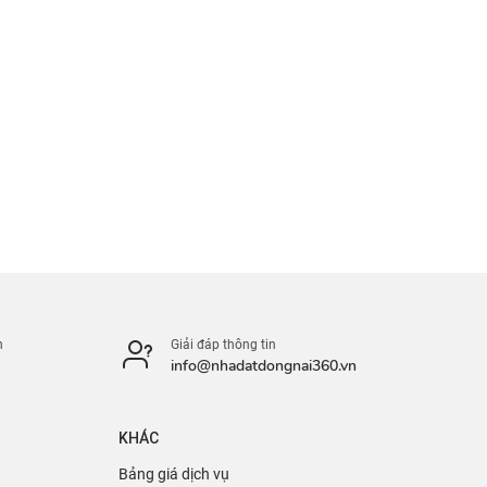
n
Giải đáp thông tin
info@nhadatdongnai360.vn
KHÁC
Bảng giá dịch vụ