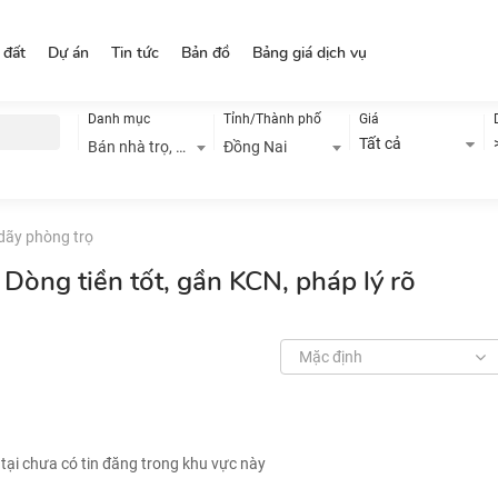
 đất
Dự án
Tin tức
Bản đồ
Bảng giá dịch vụ
Danh mục
Tỉnh/Thành phố
Giá
Tất cả
Bán nhà trọ, dãy phòng trọ
Đồng Nai
 dãy phòng trọ
Dòng tiền tốt, gần KCN, pháp lý rõ
Mặc định
 tại chưa có tin đăng trong khu vực này