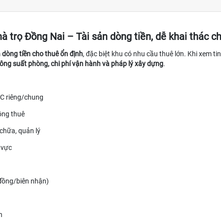
à trọ Đồng Nai – Tài sản dòng tiền, dễ khai thác c
m
dòng tiền cho thuê ổn định
, đặc biệt khu có nhu cầu thuê lớn. Khi xem ti
ông suất phòng, chi phí vận hành và pháp lý xây dựng
.
WC riêng/chung
ồng thuê
 chữa, quản lý
 vực
 đồng/biên nhận)
n