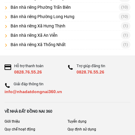
Kết cấu: móng, tường, chống thấm, điện nước
Bán nhà riêng Phường Trấn Biên
(10)
Pháp lý xây dựng/hoàn công (nếu có)
Bán nhà riêng Phường Long Hưng
(10)
Tình trạng thế chấp/giải chấp
Bán nhà riêng Xã Hưng Thịnh
(1)
Bán nhà riêng Xã An Viễn
(1)
Hàng xóm, an ninh, ngập nước
Bán nhà riêng Xã Thống Nhất
(1)
Điều khoản cọc: thời gian công chứng, phạt cọc, hoàn cọc.
[
] • [
] • [
Bán nhà đất Đồng Nai
Nhà đất Long Thành
Bán đất Đồng
] • [
]
Nai
Bán nhà mặt phố Đồng Nai
Hỗ trợ thanh toán
Trợ giúp đăng tin
0828.76.55.26
0828.76.55.26
Giải đáp thông tin
info@nhadatdongnai360.vn
VỀ NHÀ ĐẤT ĐỒNG NAI 360
Giới thiệu
Tuyển dụng
Quy chế hoạt động
Quy định sử dụng