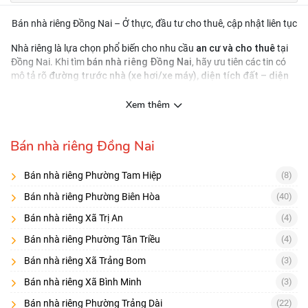
Bán nhà riêng Đồng Nai – Ở thực, đầu tư cho thuê, cập nhật liên tục
an cư và cho thuê
Nhà riêng là lựa chọn phổ biến cho nhu cầu
tại
bán nhà riêng Đồng Nai
Đồng Nai. Khi tìm
, hãy ưu tiên các tin có
đường trước nhà (xe hơi/xe máy), diện tích đất – diện
mô tả rõ
tích xây dựng
, và thông tin pháp lý (sổ, hoàn công nếu có). Việc lọc
tin đúng ngay từ đầu giúp bạn giảm thời gian đi xem và tăng khả
Xem thêm
năng chốt nhanh.
Nên chọn nhà riêng theo nhu cầu
Bán nhà riêng Đồng Nai
Mua để ở:
khu dân cư ổn định, tiện ích gần, nhà ít sửa
Bán nhà riêng Phường Tam Hiệp
(8)
Mua cho thuê:
gần trục giao thông, khu có nhu cầu thuê cao
Bán nhà riêng Phường Biên Hòa
(40)
Mua nâng cấp:
nhà cũ giá tốt, pháp lý sạch, dễ cải tạo
Bán nhà riêng Xã Trị An
(4)
Checklist 8 điểm trước khi đặt cọc
Bán nhà riêng Phường Tân Triều
(4)
Chủ sở hữu/đồng sở hữu trên sổ
Bán nhà riêng Xã Trảng Bom
(3)
Diện tích thực tế – ranh mốc
Bán nhà riêng Xã Bình Minh
(3)
Đường/hẻm: rộng bao nhiêu, có lộ giới không
Bán nhà riêng Phường Trảng Dài
(22)