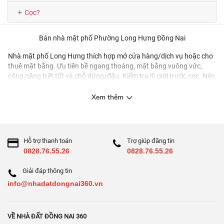
Cọc?
Bán nhà mặt phố Phường Long Hưng Đồng Nai
Nhà mặt phố Long Hưng thích hợp mở cửa hàng/dịch vụ hoặc cho
thuê mặt bằng. Ưu tiên bề ngang thoáng, mặt bằng vuông vức,
công năng trệt tốt và chỗ dừng/đậu. Kiểm tra lộ giới trước cọc. Nên
khảo sát mức thuê quanh khu để định giá mua hợp lý.
Xem thêm
Hỗ trợ thanh toán
Trợ giúp đăng tin
0828.76.55.26
0828.76.55.26
Giải đáp thông tin
info@nhadatdongnai360.vn
VỀ NHÀ ĐẤT ĐỒNG NAI 360