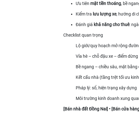
Ưu tiên
mặt tiền thoáng
, bề ngan
Kiểm tra
lưu lượng xe
, hướng di 
Đánh giá
khả năng cho thuê
: ng
Checklist quan trọng
Lộ giới/quy hoạch mở rộng đườ
Vỉa hè – chỗ đậu xe – điểm dừng
Bề ngang – chiều sâu, mặt bằng
Kết cấu nhà (tầng trệt tối ưu kin
Pháp lý: sổ, hiện trạng xây dựng
Môi trường kinh doanh xung quan
[
Bán nhà đất Đồng Nai
] • [
Bán cửa hàng