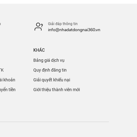
n
Giải đáp thông tin
info@nhadatdongnai360.vn
KHÁC
Bảng giá dịch vụ
TK
Quy định đăng tin
ài khoản
Giải quyết khiếu nại
yển tiền
Giới thiệu thành viên mới