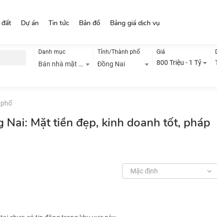
 đất
Dự án
Tin tức
Bản đồ
Bảng giá dịch vụ
Danh mục
Tỉnh/Thành phố
Giá
800 Triệu - 1 Tỷ
Bán nhà mặt phố
Đồng Nai
 phố
Nai: Mặt tiền đẹp, kinh doanh tốt, pháp
Mặc định