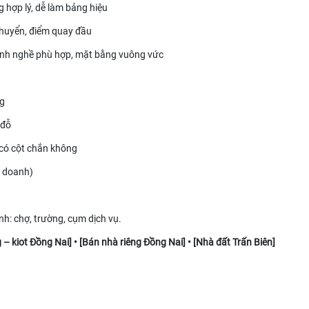
g hợp lý, dễ làm bảng hiệu
chuyển, điểm quay đầu
ành nghề phù hợp, mặt bằng vuông vức
ng
 đỗ
 có cột chắn không
h doanh)
h: chợ, trường, cụm dịch vụ.
 – kiot Đồng Nai
] • [
Bán nhà riêng Đồng Nai
] • [
Nhà đất Trấn Biên
]