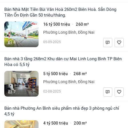
Bán Nhà Mặt Tiền Bùi Văn Hoà 260m2 Biên Hoà. Sẵn Dòng
Tiền Ổn Định Gần 50 triêu/tháng.
16 tỷ 500 triệu
260 m²
·
Phường Long Bình, Đồng Nai
6
05-09-2025
Bán nhà 3 tầng 268m2 Khu dân cư Mai Linh Long Bình TP Biên
Hòa có 5,5 tỷ
5 tỷ 500 triệu
268 m²
·
Phường Long Bình, Đồng Nai
7
02-08-2025
Bán nhà Phường An Bình siêu phẩm nhà đẹp 3 phòng ngủ chỉ
4,5 tỷ
4 tỷ 500 triệu
200 m²
·