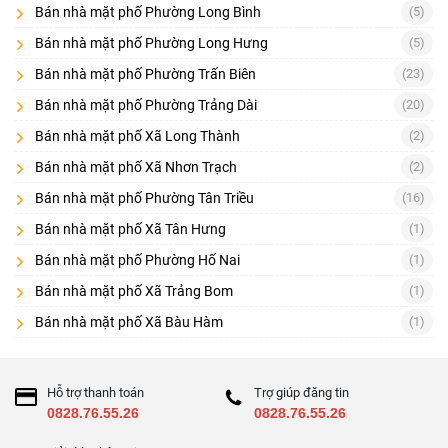
Checklist quan trọng
Bán nhà mặt phố Phường Long Bình
(5)
Lộ giới/quy hoạch mở rộng đường
Bán nhà mặt phố Phường Long Hưng
(5)
Vỉa hè – chỗ đậu xe – điểm dừng đỗ
Bán nhà mặt phố Phường Trấn Biên
(23)
Bán nhà mặt phố Phường Trảng Dài
(20)
Bề ngang – chiều sâu, mặt bằng có cột chắn không
Bán nhà mặt phố Xã Long Thành
(2)
Kết cấu nhà (tầng trệt tối ưu kinh doanh)
Bán nhà mặt phố Xã Nhơn Trạch
(2)
Pháp lý: sổ, hiện trạng xây dựng
Bán nhà mặt phố Phường Tân Triều
(16)
Môi trường kinh doanh xung quanh: chợ, trường, cụm dịch vụ.
Bán nhà mặt phố Xã Tân Hưng
(1)
[
] • [
] • [
Bán nhà đất Đồng Nai
Bán cửa hàng – kiot Đồng Nai
Bán nhà
Bán nhà mặt phố Phường Hố Nai
(1)
] • [
]
riêng Đồng Nai
Nhà đất Trấn Biên
Bán nhà mặt phố Xã Trảng Bom
(1)
Bán nhà mặt phố Xã Bàu Hàm
(1)
Hỗ trợ thanh toán
Trợ giúp đăng tin
0828.76.55.26
0828.76.55.26