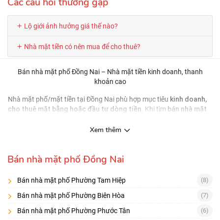
Các câu hỏi thường gặp
Lộ giới ảnh hưởng giá thế nào?
Nhà mặt tiền có nên mua để cho thuê?
Bán nhà mặt phố Đồng Nai – Nhà mặt tiền kinh doanh, thanh
khoản cao
kinh doanh,
Nhà mặt phố/mặt tiền tại Đồng Nai phù hợp mục tiêu
cho thuê mặt bằng hoặc đầu tư dòng tiền
bán nhà mặt
. Khi tìm
phố Đồng Nai
lộ giới – quy
, ngoài giá và vị trí, bạn cần kiểm tra kỹ
hoạch mở đường – bề ngang mặt tiền
và các điều kiện khai thác
Xem thêm
(đậu xe, vỉa hè, tầm nhìn).
Cách chọn nhà mặt tiền “đúng để kinh doanh”
Bán nhà mặt phố Đồng Nai
mặt tiền thoáng
Ưu tiên
, bề ngang hợp lý, dễ làm bảng hiệu
Bán nhà mặt phố Phường Tam Hiệp
(8)
lưu lượng xe
Kiểm tra
, hướng di chuyển, điểm quay đầu
Bán nhà mặt phố Phường Biên Hòa
(7)
khả năng cho thuê
Đánh giá
: ngành nghề phù hợp, mặt bằng
Bán nhà mặt phố Phường Phước Tân
(6)
vuông vức