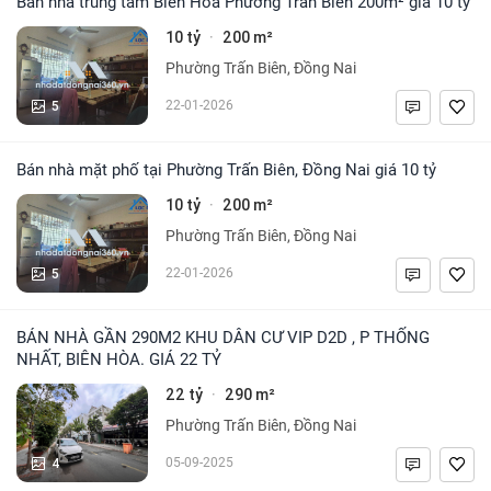
Bán nhà trung tâm Biên Hòa Phường Trấn Biên 200m² giá 10 tỷ
10 tỷ
200 m²
·
Phường Trấn Biên, Đồng Nai
5
22-01-2026
Bán nhà mặt phố tại Phường Trấn Biên, Đồng Nai giá 10 tỷ
10 tỷ
200 m²
·
Phường Trấn Biên, Đồng Nai
5
22-01-2026
BÁN NHÀ GẦN 290M2 KHU DÂN CƯ VIP D2D , P THỐNG
NHẤT, BIÊN HÒA. GIÁ 22 TỶ
22 tỷ
290 m²
·
Phường Trấn Biên, Đồng Nai
4
05-09-2025