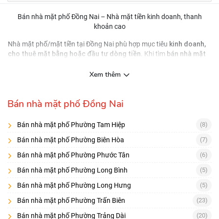
Bán nhà mặt phố Đồng Nai – Nhà mặt tiền kinh doanh, thanh
khoản cao
kinh doanh,
Nhà mặt phố/mặt tiền tại Đồng Nai phù hợp mục tiêu
cho thuê mặt bằng hoặc đầu tư dòng tiền
bán nhà mặt
. Khi tìm
phố Đồng Nai
lộ giới – quy
, ngoài giá và vị trí, bạn cần kiểm tra kỹ
hoạch mở đường – bề ngang mặt tiền
và các điều kiện khai thác
Xem thêm
(đậu xe, vỉa hè, tầm nhìn).
Cách chọn nhà mặt tiền “đúng để kinh doanh”
Bán nhà mặt phố Đồng Nai
mặt tiền thoáng
Ưu tiên
, bề ngang hợp lý, dễ làm bảng hiệu
Bán nhà mặt phố Phường Tam Hiệp
(8)
lưu lượng xe
Kiểm tra
, hướng di chuyển, điểm quay đầu
Bán nhà mặt phố Phường Biên Hòa
(7)
khả năng cho thuê
Đánh giá
: ngành nghề phù hợp, mặt bằng
Bán nhà mặt phố Phường Phước Tân
(6)
vuông vức
Checklist quan trọng
Bán nhà mặt phố Phường Long Bình
(5)
Lộ giới/quy hoạch mở rộng đường
Bán nhà mặt phố Phường Long Hưng
(5)
Vỉa hè – chỗ đậu xe – điểm dừng đỗ
Bán nhà mặt phố Phường Trấn Biên
(23)
Bán nhà mặt phố Phường Trảng Dài
(20)
Bề ngang – chiều sâu, mặt bằng có cột chắn không