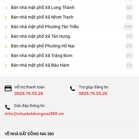
Bán nhà mặt phố Xã Long Thành
(2)
Kết cấu nhà (tầng trệt tối ưu kinh doanh)
Bán nhà mặt phố Xã Nhơn Trạch
(2)
Pháp lý: sổ, hiện trạng xây dựng
Bán nhà mặt phố Phường Tân Triều
(16)
Môi trường kinh doanh xung quanh: chợ, trường, cụm dịch vụ.
Bán nhà mặt phố Xã Tân Hưng
(1)
[
] • [
] • [
Bán nhà đất Đồng Nai
Bán cửa hàng – kiot Đồng Nai
Bán nhà
Bán nhà mặt phố Phường Hố Nai
(1)
] • [
]
riêng Đồng Nai
Nhà đất Trấn Biên
Bán nhà mặt phố Xã Trảng Bom
(1)
Bán nhà mặt phố Xã Bàu Hàm
(1)
Hỗ trợ thanh toán
Trợ giúp đăng tin
0828.76.55.26
0828.76.55.26
Giải đáp thông tin
info@nhadatdongnai360.vn
VỀ NHÀ ĐẤT ĐỒNG NAI 360