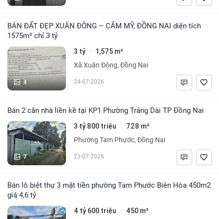
BÁN ĐẤT ĐẸP XUÂN ĐÔNG – CẨM MỸ, ĐỒNG NAI diện tích
1575m² chỉ 3 tỷ
3 tỷ
1,575 m²
·
Xã Xuân Đông, Đồng Nai
4
24-07-2026
Bán 2 căn nhà liền kề tại KP1 Phường Trảng Dài TP Đồng Nai
3 tỷ 800 triệu
728 m²
·
Phường Tam Phước, Đồng Nai
7
23-07-2026
Bán lô biệt thự 3 mặt tiền phường Tam Phước Biên Hòa 450m2
giá 4,6 tỷ
4 tỷ 600 triệu
450 m²
·