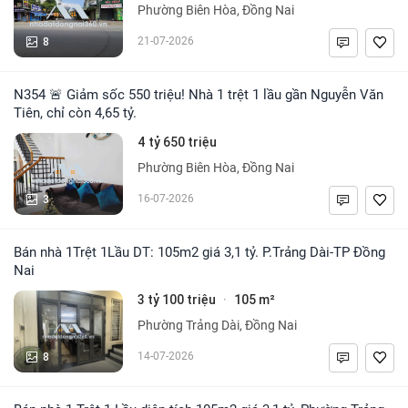
Phường Biên Hòa, Đồng Nai
8
21-07-2026
N354 🚨 Giảm sốc 550 triệu! Nhà 1 trệt 1 lầu gần Nguyễn Văn
Tiên, chỉ còn 4,65 tỷ.
4 tỷ 650 triệu
Phường Biên Hòa, Đồng Nai
3
16-07-2026
Bán nhà 1Trệt 1Lầu DT: 105m2 giá 3,1 tỷ. P.Trảng Dài-TP Đồng
Nai
3 tỷ 100 triệu
105 m²
·
Phường Trảng Dài, Đồng Nai
8
14-07-2026