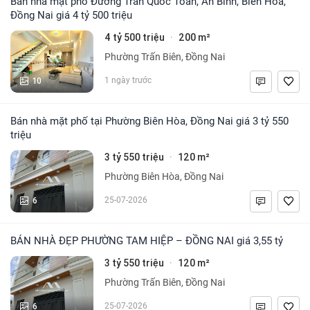
Bán nhà mặt phố Đường Trần Quốc Toản, An Bình, Biên Hòa,
Đồng Nai giá 4 tỷ 500 triệu
4 tỷ 500 triệu
200 m²
·
Phường Trấn Biên, Đồng Nai
10
1 ngày trước
Bán nhà mặt phố tại Phường Biên Hòa, Đồng Nai giá 3 tỷ 550
triệu
3 tỷ 550 triệu
120 m²
·
Phường Biên Hòa, Đồng Nai
6
25-07-2026
BÁN NHÀ ĐẸP PHƯỜNG TAM HIỆP – ĐỒNG NAI giá 3,55 tỷ
3 tỷ 550 triệu
120 m²
·
Phường Trấn Biên, Đồng Nai
6
25-07-2026