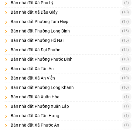
Bán nhà đất Xã Phú Lý
(2)
Diện tích đất và diện tích sử dụng
(đối với nhà), mặt tiền – chiều
Bán nhà đất Xã Dầu Giây
(18)
dài
Bán nhà đất Phường Tam Hiệp
(17)
Pháp lý
: sổ hồng riêng/chung, thổ cư bao nhiêu m², có quy
hoạch/lộ giới không
Bán nhà đất Phường Long Bình
(16)
Bán nhà đất Phường Hố Nai
(15)
Hiện trạng
: đường trước nhà/đất, hẻm xe hơi hay xe máy, tình
trạng nhà (mới/cũ), nội thất
Bán nhà đất Xã Đại Phước
(14)
Ảnh thật
: ảnh mặt tiền, đường vào, giấy tờ (che thông tin nhạy
Bán nhà đất Phường Phước Bình
(13)
cảm)
Bán nhà đất Xã Tân An
(12)
Nếu tin quá “chung chung” (không vị trí, không diện tích, không
Bán nhà đất Xã An Viễn
(10)
pháp lý), bạn nên ưu tiên tin khác để tiết kiệm công sức.
4) Checklist pháp lý & thực địa trước khi đặt cọc (8 điểm)
Bán nhà đất Phường Long Khánh
(10)
Bán nhà đất Xã Xuân Hòa
(1)
Đây là phần nên đặt nổi bật cuối mô tả danh mục vì tăng chuyển
đổi và giảm rủi ro:
Bán nhà đất Phường Xuân Lập
(1)
Xác minh chủ sở hữu
(đúng tên trên sổ, tình trạng hôn nhân, đồng
Bán nhà đất Xã Tân Hưng
(1)
sở hữu)
Bán nhà đất Xã Phước An
(1)
Kiểm tra quy hoạch/lộ giới
và hiện trạng sử dụng đất