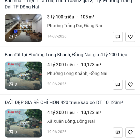
Bán nhà 1 Trệt 1 Lầu diện tích 105m2 giá 3,1 tỷ. Phường Trảng
Dài-TP Đồng Nai
3 tỷ 100 triệu
105 m²
·
Phường Trảng Dài, Đồng Nai
7
14-07-2026
Bán đất tại Phường Long Khánh, Đồng Nai giá 4 tỷ 200 triệu
4 tỷ 200 triệu
10,123 m²
·
Phường Long Khánh, Đồng Nai
3
20-06-2026
ĐẤT ĐẸP GIÁ RẺ CHỈ HƠN 420 triệu/sào có DT 10.123m²
4 tỷ 200 triệu
10,123 m²
·
Xã Xuân Đông, Đồng Nai
3
19-06-2026