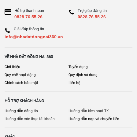
Đối chiếu diện tích – ranh mốc – lối đi
(hẻm chung/riêng)
Hỗ trợ thanh toán
Trợ giúp đăng tin
0828.76.55.26
0828.76.55.26
Tình trạng tranh chấp/đặt cọc/đang thế chấp
(nếu có)
Phần thổ cư
Giải đáp thông tin
và khả năng chuyển mục đích (nếu cần)
info@nhadatdongnai360.vn
Nhà xây có giấy phép/hoàn công không
(với nhà ở)
Hạ tầng xung quanh
: điện nước, thoát nước, ngập, đường quy
VỀ NHÀ ĐẤT ĐỒNG NAI 360
hoạch mở rộng
Giới thiệu
Tuyển dụng
Hợp đồng cọc
: mốc thời gian, điều kiện hoàn cọc, phạt cọc, hồ sơ
công chứng
Quy chế hoạt động
Quy định sử dụng
5) Gợi ý khu vực tìm kiếm hiệu quả tại Đồng Nai
Chính sách bảo mật
Liên hệ
Bạn có thể bắt đầu từ các cụm địa bàn phổ biến:
HỖ TRỢ KHÁCH HÀNG
Khu trung tâm/nhu cầu ở cao:
Biên Hòa, Long Khánh
Hướng dẫn đăng tin
Hướng dẫn kích hoạt TK
Khu hạ tầng – đầu tư – kết nối:
Long Thành, Nhơn Trạch, Trảng
Hướng dẫn xác thực tài khoản
Hướng dẫn nạp và chuyển tiền
Bom
Khu đất vườn/giá mềm – nhu cầu nghỉ dưỡng:
Vĩnh Cửu, Cẩm
KHÁC