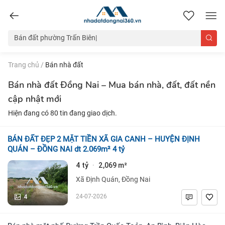
nhadatdongnai360.vn
Trang chủ
/
Bán nhà đất
Bán nhà đất Đồng Nai – Mua bán nhà, đất, đất nền
cập nhật mới
Hiện đang có 80 tin đang giao dịch.
BÁN ĐẤT ĐẸP 2 MẶT TIỀN XÃ GIA CANH – HUYỆN ĐỊNH
QUÁN – ĐỒNG NAI dt 2.069m² 4 tỷ
4 tỷ
2,069 m²
·
Xã Định Quán, Đồng Nai
4
24-07-2026