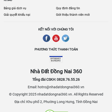
Mỹ, Xuân Lộc, Định Quán, Tân Phú…
Bảng giá dịch vụ
Quy định đăng tin
đăng tin bán
Bạn cần bán nhanh hoặc đăng tin chính chủ? Hãy
nhà đất Đồng Nai
với đầy đủ ảnh thật, diện tích, pháp lý và vị trí để
Giải quyết khiếu nại
Giới thiệu thành viên mới
lọc theo khu vực – loại hình – tầm
tăng tỷ lệ chốt. Người mua nên
giá
trước khi gọi xem nhà/đất.
KẾT NỐI VỚI CHÚNG TÔI
PHƯƠNG THỨC THANH TOÁN
Nhà Đất Đồng Nai 360
Tổng đài CSKH: 0828.76.55.26
Email: hotro@nhadatdongnai360.vn
© Copyright 2025 nhadatdongnai360.vn. All Rights Reserved
Địa chỉ: Khu phố 2, Phường Long Hưng, Tỉnh Đồng Nai