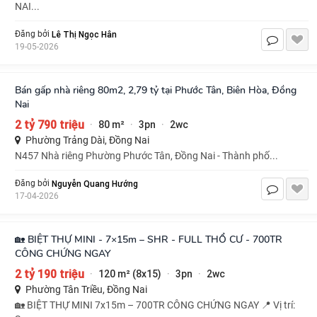
NAI...
Lê Thị Ngọc Hân
Đăng bởi
19-05-2026
Bán gấp nhà riêng 80m2, 2,79 tỷ tại Phước Tân, Biên Hòa, Đồng
Nai
2 tỷ 790 triệu
80 m²
3pn
2wc
·
·
·
Phường Trảng Dài, Đồng Nai
N457 Nhà riêng Phường Phước Tân, Đồng Nai - Thành phố...
Nguyễn Quang Hướng
Đăng bởi
17-04-2026
🏡 BIỆT THỰ MINI - 7×15m – SHR - FULL THỔ CƯ - 700TR
CÔNG CHỨNG NGAY
2 tỷ 190 triệu
120 m² (8x15)
3pn
2wc
·
·
·
Phường Tân Triều, Đồng Nai
🏡 BIỆT THỰ MINI 7x15m – 700TR CÔNG CHỨNG NGAY 📍 Vị trí: