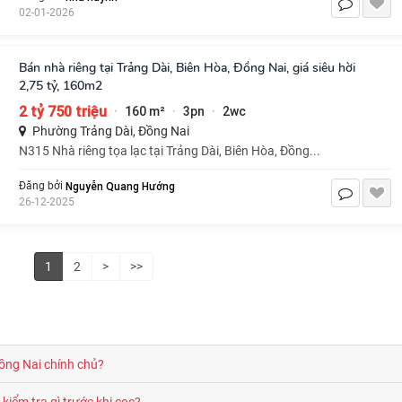
02-01-2026
Bán nhà riêng tại Trảng Dài, Biên Hòa, Đồng Nai, giá siêu hời
2,75 tỷ, 160m2
2 tỷ 750 triệu
160 m²
3pn
2wc
·
·
·
Phường Trảng Dài, Đồng Nai
N315 Nhà riêng tọa lạc tại Trảng Dài, Biên Hòa, Đồng...
Nguyễn Quang Hướng
Đăng bởi
26-12-2025
1
2
>
>>
ồng Nai chính chủ?
iểm tra gì trước khi cọc?