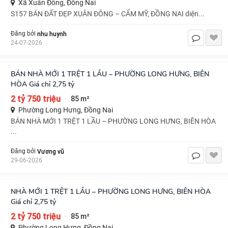
Xã Xuân Đông, Đồng Nai
S157 BÁN ĐẤT ĐẸP XUÂN ĐÔNG – CẨM MỸ, ĐỒNG NAI diện...
nhu huynh
Đăng bởi
24-07-2026
BÁN NHÀ MỚI 1 TRỆT 1 LẦU – PHƯỜNG LONG HƯNG, BIÊN
HÒA Giá chỉ 2,75 tỷ
2 tỷ 750 triệu
85 m²
·
Phường Long Hưng, Đồng Nai
BÁN NHÀ MỚI 1 TRỆT 1 LẦU – PHƯỜNG LONG HƯNG, BIÊN HÒA
...
Vương vũ
Đăng bởi
29-06-2026
NHÀ MỚI 1 TRỆT 1 LẦU – PHƯỜNG LONG HƯNG, BIÊN HÒA
Giá chỉ 2,75 tỷ
2 tỷ 750 triệu
85 m²
·
Phường Long Hưng, Đồng Nai