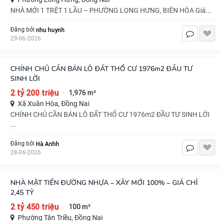
NHÀ MỚI 1 TRỆT 1 LẦU – PHƯỜNG LONG HƯNG, BIÊN HÒA Giá...
nhu huynh
Đăng bởi
29-06-2026
CHÍNH CHỦ CẦN BÁN LÔ ĐẤT THỔ CƯ 1976m2 ĐẦU TƯ
SINH LỜI
2 tỷ 200 triệu
1,976 m²
·
Xã Xuân Hòa, Đồng Nai
CHÍNH CHỦ CẦN BÁN LÔ ĐẤT THỔ CƯ 1976m2 ĐẦU TƯ SINH LỜI
...
Hà Anhh
Đăng bởi
28-06-2026
NHÀ MẶT TIỀN ĐƯỜNG NHỰA – XÂY MỚI 100% – GIÁ CHỈ
2,45 TỶ
2 tỷ 450 triệu
100 m²
·
Phường Tân Triều, Đồng Nai