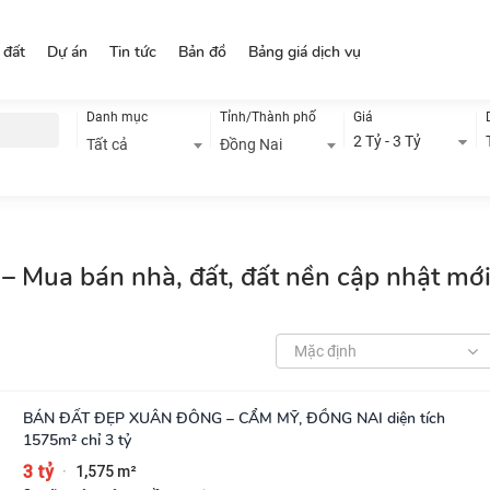
 đất
Dự án
Tin tức
Bản đồ
Bảng giá dịch vụ
Danh mục
Tỉnh/Thành phố
Giá
2 Tỷ - 3 Tỷ
Tất cả
Đồng Nai
– Mua bán nhà, đất, đất nền cập nhật mớ
Mặc định
BÁN ĐẤT ĐẸP XUÂN ĐÔNG – CẨM MỸ, ĐỒNG NAI diện tích
1575m² chỉ 3 tỷ
3 tỷ
1,575 m²
·