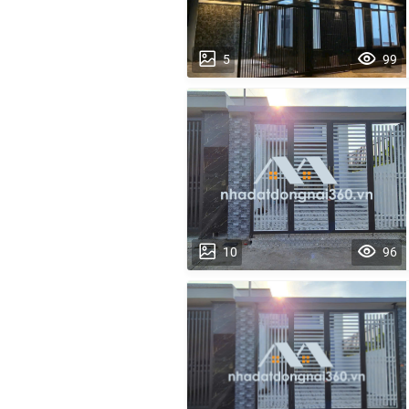
5
99
10
96