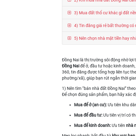
3) Mua đất thổ cư khác gì đất nề
4) Tin đăng giá rẻ bất thường có r
5) Nên chọn nhà mặt tiền hay nh
Đồng Nai là thị trường sôi động nhờ lợ
Đồng Nai
để ở, đầu tư hoặc kinh doanh,
360, tin đăng được tổng hợp liên tục th
phường/xã), giúp bạn rút ngắn thời gia
1) Nên tìm “bán nhà đất Đồng Nai” the
Để chọn đúng sản phẩm, bạn hãy xác đị
Mua để ở (an cư):
Ưu tiên khu dân
Mua để đầu tư:
Ưu tiên vị trí có 
Mua để kinh doanh:
Ưu tiên
nhà m
Mẹo lọc nhanh: bắt đầu từ
khu vực bạn