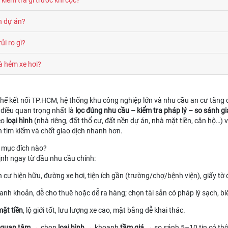
n dự án?
ủi ro gì?
à hẻm xe hơi?
i thế kết nối TP.HCM, hệ thống khu công nghiệp lớn và nhu cầu an cư tăn
 điều quan trọng nhất là
lọc đúng nhu cầu – kiểm tra pháp lý – so sánh g
eo
loại hình
(nhà riêng, đất thổ cư, đất nền dự án, nhà mặt tiền, căn hộ…) 
n tìm kiếm và chốt giao dịch nhanh hơn.
o mục đích nào?
nh ngay từ đầu nhu cầu chính:
 cư hiện hữu, đường xe hơi, tiện ích gần (trường/chợ/bệnh viện), giấy tờ 
thanh khoản, dễ cho thuê hoặc dễ ra hàng; chọn tài sản có pháp lý sạch, bi
ặt tiền
, lộ giới tốt, lưu lượng xe cao, mặt bằng dễ khai thác.
 quan tâm
→ chọn
loại hình
→ khoanh
tầm giá
→ so sánh 5–10 tin có thôn