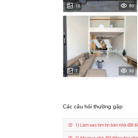
10
89
7
96
Các câu hỏi thường gặp
1) Làm sao tìm tin bán nhà đất Đ
2) Khi mua nhà đất Đồng Nai cần k