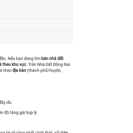
g đều. Nếu bạn đang tìm
bán nhà đất
iá theo khu vực
. Trên Nhà Đất Đồng Nai
và theo
địa bàn
(thành phố/huyện,
đầy đủ.
ên độ tăng giá hợp lý.
g tin rõ ràng nhất (ảnh thật, sổ/diện