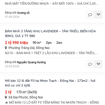
NHÀ MẶT TIỀN ĐƯỜNG NHỰA – XÂY MỚI 100% – GIÁ CHỈ 2,45...
Vương vũ
Đăng bởi
07-06-2026
BÁN NHÀ 3 TẦNG KHU LAVENDER – TÂN TRIỀU, BIÊN HÒA
90M2, GIÁ 2 TỶ 990
2 tỷ 990 triệu
90 m²
3pn
2wc
·
·
·
Phường Trảng Dài, Đồng Nai
N210 – BÁN NHÀ 1 TRỆT 2 LẦU KHU LAVENDER – TÂN TRIỀU,...
Nguyễn Quang Hướng
Đăng bởi
22-05-2026
Mở bán 12 lô đất F0 tại Nhơn Trạch - Đồng Nai - 173m2 - full
thổ cư. chỉ 2 tỷ/lô
2 tỷ
173 m² (5x35)
·
Xã Đại Phước, Đồng Nai
🔥 MỞ BÁN 12 LÔ ĐẤT F0 TIỀM NĂNG TẠI NHƠN TRẠCH – ĐỒNG