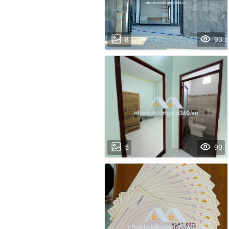
8
93
5
90