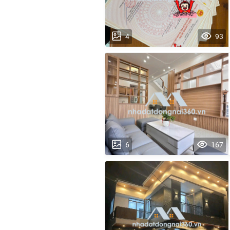
4
93
6
167