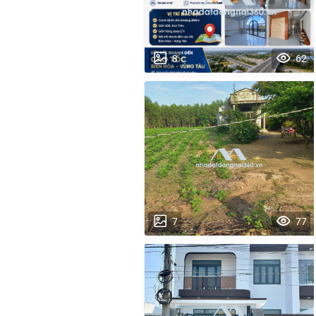
8
62
7
77