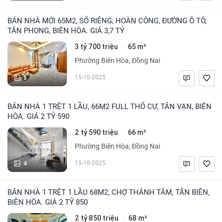
BÁN NHÀ MỚI 65M2, SỔ RIÊNG, HOÀN CÔNG, ĐƯỜNG Ô TÔ,
TÂN PHONG, BIÊN HÒA. GIÁ 3,7 TỶ
3 tỷ 700 triệu
65 m²
·
Phường Biên Hòa, Đồng Nai
5
15-10-2025
BÁN NHÀ 1 TRỆT 1 LẦU, 66M2 FULL THỔ CƯ, TÂN VẠN, BIÊN
HÒA. GIÁ 2 TỶ 590
2 tỷ 590 triệu
66 m²
·
Phường Biên Hòa, Đồng Nai
4
15-10-2025
BÁN NHÀ 1 TRỆT 1 LẦU 68M2, CHỢ THÁNH TÂM, TÂN BIÊN,
BIÊN HÒA. GIÁ 2 TỶ 850
2 tỷ 850 triệu
68 m²
·