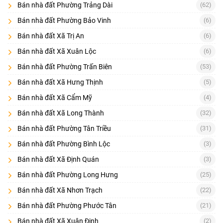
Bán nhà đất Phường Trảng Dài
(62)
khu vực bạn quan tâm
loại
Mẹo lọc nhanh: bắt đầu từ
→ chọn
Bán nhà đất Phường Bảo Vinh
(6)
hình
tầm giá
→ khoanh
→ so sánh 5–10 tin có thông tin rõ ràng
nhất (ảnh thật, sổ/diện tích, đường trước nhà/đất).
Bán nhà đất Xã Trị An
(6)
2) Các loại hình nhà đất Đồng Nai được tìm nhiều
Bán nhà đất Xã Xuân Lộc
(6)
Tùy nhu cầu, bạn có thể xem theo các nhóm dưới đây (mỗi nhóm
Bán nhà đất Phường Trấn Biên
(53)
nên có landing con để SEO mạnh):
Bán nhà đất Xã Hưng Thịnh
(5)
:
Bán đất thổ cư/đất sổ hồng riêng
Phù hợp mua xây ở, ưu tiên đất
Bán nhà đất Xã Cẩm Mỹ
(4)
vuông vức, đường rộng, khu dân cư.
Bán nhà đất Xã Long Thành
(32)
:
Bán đất nền dự án
Phù hợp đầu tư theo quy hoạch dự án; cần xem
kỹ pháp lý dự án và tiến độ hạ tầng.
Bán nhà đất Phường Tân Triều
(31)
Bán nhà đất Phường Bình Lộc
(3)
:
Bán nhà riêng/nhà phố
Phù hợp mua ở hoặc cho thuê; chú ý kết
cấu, hướng nhà, đường trước nhà, pháp lý hoàn công (nếu có).
Bán nhà đất Xã Định Quán
(3)
:
Bán nhà mặt tiền
Phù hợp kinh doanh; cần đánh giá lộ giới, vỉa hè,
Bán nhà đất Phường Long Hưng
(25)
chỗ đậu xe, tính thương mại tuyến đường.
Bán nhà đất Xã Nhơn Trạch
(22)
:
Bán căn hộ/chung cư
Phù hợp người cần tiện ích, an ninh; xem phí
Bán nhà đất Phường Phước Tân
(21)
quản lý, chất lượng vận hành, pháp lý sở hữu.
3) Cách đọc tin đăng để tránh “tốn thời gian đi xem”
Bán nhà đất Xã Xuân Định
(2)