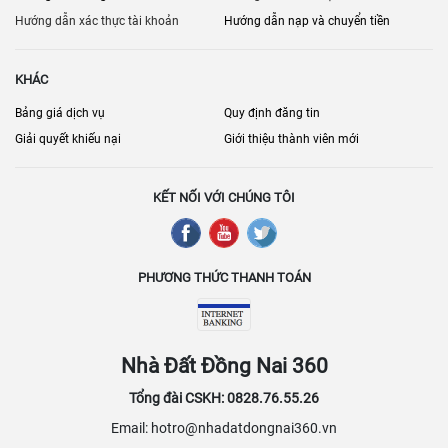
Khu hạ tầng – đầu tư – kết nối:
Long Thành, Nhơn Trạch, Trảng
Hướng dẫn xác thực tài khoản
Hướng dẫn nạp và chuyển tiền
Bom
Khu đất vườn/giá mềm – nhu cầu nghỉ dưỡng:
Vĩnh Cửu, Cẩm
KHÁC
Mỹ, Xuân Lộc, Định Quán, Tân Phú…
Bảng giá dịch vụ
Quy định đăng tin
đăng tin bán
Bạn cần bán nhanh hoặc đăng tin chính chủ? Hãy
nhà đất Đồng Nai
với đầy đủ ảnh thật, diện tích, pháp lý và vị trí để
Giải quyết khiếu nại
Giới thiệu thành viên mới
lọc theo khu vực – loại hình – tầm
tăng tỷ lệ chốt. Người mua nên
giá
trước khi gọi xem nhà/đất.
KẾT NỐI VỚI CHÚNG TÔI
PHƯƠNG THỨC THANH TOÁN
Nhà Đất Đồng Nai 360
Tổng đài CSKH: 0828.76.55.26
Email: hotro@nhadatdongnai360.vn