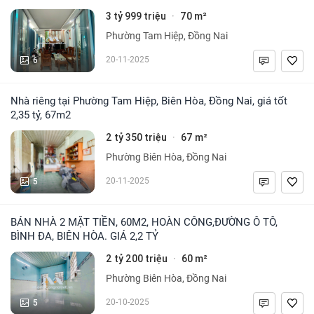
3 tỷ 999 triệu
70 m²
·
Phường Tam Hiệp, Đồng Nai
6
20-11-2025
Nhà riêng tại Phường Tam Hiệp, Biên Hòa, Đồng Nai, giá tốt
2,35 tỷ, 67m2
2 tỷ 350 triệu
67 m²
·
Phường Biên Hòa, Đồng Nai
5
20-11-2025
BÁN NHÀ 2 MẶT TIỀN, 60M2, HOÀN CÔNG,ĐƯỜNG Ô TÔ,
BÌNH ĐA, BIÊN HÒA. GIÁ 2,2 TỶ
2 tỷ 200 triệu
60 m²
·
Phường Biên Hòa, Đồng Nai
5
20-10-2025