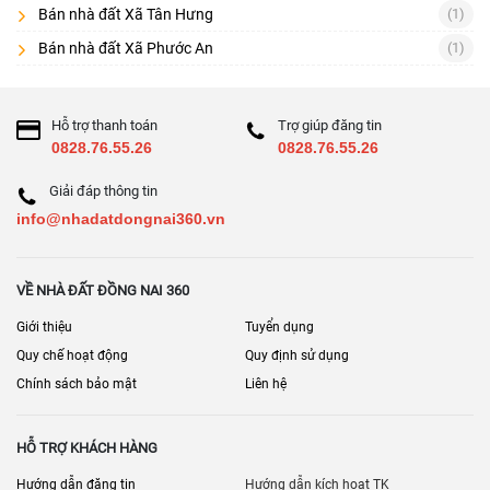
Xác minh chủ sở hữu
(đúng tên trên sổ, tình trạng hôn nhân, đồng
Bán nhà đất Xã Tân Hưng
(1)
sở hữu)
Bán nhà đất Xã Phước An
(1)
Kiểm tra quy hoạch/lộ giới
và hiện trạng sử dụng đất
Đối chiếu diện tích – ranh mốc – lối đi
(hẻm chung/riêng)
Hỗ trợ thanh toán
Trợ giúp đăng tin
0828.76.55.26
0828.76.55.26
Tình trạng tranh chấp/đặt cọc/đang thế chấp
(nếu có)
Phần thổ cư
Giải đáp thông tin
và khả năng chuyển mục đích (nếu cần)
info@nhadatdongnai360.vn
Nhà xây có giấy phép/hoàn công không
(với nhà ở)
Hạ tầng xung quanh
: điện nước, thoát nước, ngập, đường quy
VỀ NHÀ ĐẤT ĐỒNG NAI 360
hoạch mở rộng
Giới thiệu
Tuyển dụng
Hợp đồng cọc
: mốc thời gian, điều kiện hoàn cọc, phạt cọc, hồ sơ
công chứng
Quy chế hoạt động
Quy định sử dụng
5) Gợi ý khu vực tìm kiếm hiệu quả tại Đồng Nai
Chính sách bảo mật
Liên hệ
Bạn có thể bắt đầu từ các cụm địa bàn phổ biến:
HỖ TRỢ KHÁCH HÀNG
Khu trung tâm/nhu cầu ở cao:
Biên Hòa, Long Khánh
Hướng dẫn đăng tin
Hướng dẫn kích hoạt TK