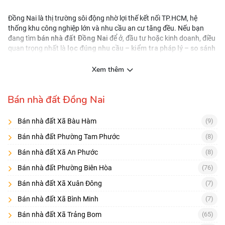
Đồng Nai là thị trường sôi động nhờ lợi thế kết nối TP.HCM, hệ
thống khu công nghiệp lớn và nhu cầu an cư tăng đều. Nếu bạn
bán nhà đất Đồng Nai
đang tìm
để ở, đầu tư hoặc kinh doanh, điều
lọc đúng nhu cầu – kiểm tra pháp lý – so sánh
quan trọng nhất là
giá theo khu vực
. Trên Nhà Đất Đồng Nai 360, tin đăng được tổng
loại hình
hợp liên tục theo
(nhà riêng, đất thổ cư, đất nền dự án,
Xem thêm
địa bàn
nhà mặt tiền, căn hộ…) và theo
(thành phố/huyện,
phường/xã), giúp bạn rút ngắn thời gian tìm kiếm và chốt giao dịch
Bán nhà đất Đồng Nai
nhanh hơn.
1) Nên tìm “bán nhà đất Đồng Nai” theo mục đích nào?
Bán nhà đất Xã Bàu Hàm
(9)
Để chọn đúng sản phẩm, bạn hãy xác định ngay từ đầu nhu cầu
chính:
Bán nhà đất Phường Tam Phước
(8)
Bán nhà đất Xã An Phước
(8)
Mua để ở (an cư):
Ưu tiên khu dân cư hiện hữu, đường xe hơi, tiện
ích gần (trường/chợ/bệnh viện), giấy tờ đầy đủ.
Bán nhà đất Phường Biên Hòa
(76)
Mua để đầu tư:
Ưu tiên vị trí có thanh khoản, dễ cho thuê hoặc dễ
Bán nhà đất Xã Xuân Đông
(7)
ra hàng; chọn tài sản có pháp lý sạch, biên độ tăng giá hợp lý.
Bán nhà đất Xã Bình Minh
(7)
Mua để kinh doanh:
nhà mặt tiền
Ưu tiên
, lộ giới tốt, lưu lượng xe
Bán nhà đất Xã Trảng Bom
(65)
cao, mặt bằng dễ khai thác.