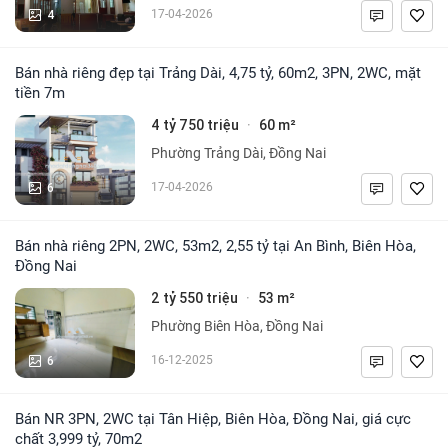
4
17-04-2026
Bán nhà riêng đẹp tại Trảng Dài, 4,75 tỷ, 60m2, 3PN, 2WC, mặt
tiền 7m
4 tỷ 750 triệu
60 m²
·
Phường Trảng Dài, Đồng Nai
6
17-04-2026
Bán nhà riêng 2PN, 2WC, 53m2, 2,55 tỷ tại An Bình, Biên Hòa,
Đồng Nai
2 tỷ 550 triệu
53 m²
·
Phường Biên Hòa, Đồng Nai
6
16-12-2025
Bán NR 3PN, 2WC tại Tân Hiệp, Biên Hòa, Đồng Nai, giá cực
chất 3,999 tỷ, 70m2