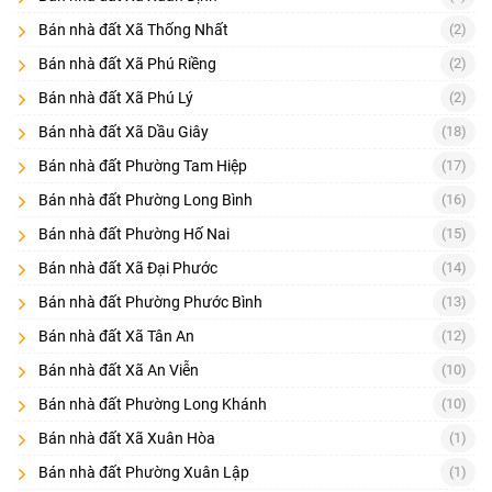
Bán nhà đất Xã Thống Nhất
(2)
Một tin đăng chất lượng thường có đủ các thông tin:
Bán nhà đất Xã Phú Riềng
(2)
Vị trí rõ
(khu vực/phường/xã, trục đường hoặc mô tả dễ định vị)
Bán nhà đất Xã Phú Lý
(2)
Diện tích đất và diện tích sử dụng
(đối với nhà), mặt tiền – chiều
Bán nhà đất Xã Dầu Giây
(18)
dài
Bán nhà đất Phường Tam Hiệp
(17)
Pháp lý
: sổ hồng riêng/chung, thổ cư bao nhiêu m², có quy
hoạch/lộ giới không
Bán nhà đất Phường Long Bình
(16)
Bán nhà đất Phường Hố Nai
(15)
Hiện trạng
: đường trước nhà/đất, hẻm xe hơi hay xe máy, tình
trạng nhà (mới/cũ), nội thất
Bán nhà đất Xã Đại Phước
(14)
Ảnh thật
: ảnh mặt tiền, đường vào, giấy tờ (che thông tin nhạy
Bán nhà đất Phường Phước Bình
(13)
cảm)
Bán nhà đất Xã Tân An
(12)
Nếu tin quá “chung chung” (không vị trí, không diện tích, không
Bán nhà đất Xã An Viễn
(10)
pháp lý), bạn nên ưu tiên tin khác để tiết kiệm công sức.
4) Checklist pháp lý & thực địa trước khi đặt cọc (8 điểm)
Bán nhà đất Phường Long Khánh
(10)
Bán nhà đất Xã Xuân Hòa
(1)
Đây là phần nên đặt nổi bật cuối mô tả danh mục vì tăng chuyển
đổi và giảm rủi ro:
Bán nhà đất Phường Xuân Lập
(1)