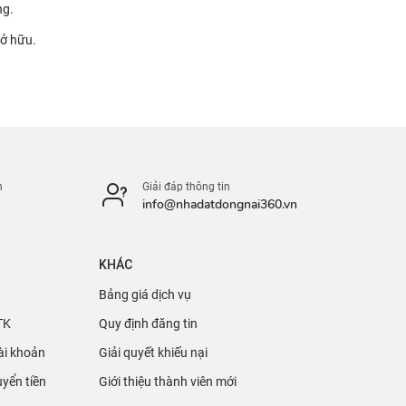
ng.
sở hữu.
n
Giải đáp thông tin
info@nhadatdongnai360.vn
KHÁC
ng sức.
Bảng giá dịch vụ
TK
Quy định đăng tin
ài khoản
Giải quyết khiếu nại
yển tiền
Giới thiệu thành viên mới