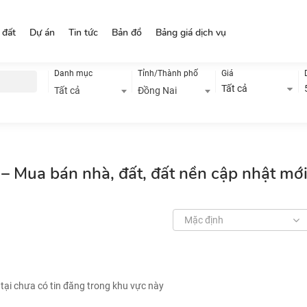
 đất
Dự án
Tin tức
Bản đồ
Bảng giá dịch vụ
Danh mục
Tỉnh/Thành phố
Giá
Tất cả
Tất cả
Đồng Nai
– Mua bán nhà, đất, đất nền cập nhật mớ
Mặc định
 tại chưa có tin đăng trong khu vực này