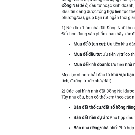
Đồng Nai
để ở, đầu tư hoặc kinh doanh,
360, tin đăng được tổng hợp liên tục th
phường/xã), giúp bạn rút ngắn thời gia
1) Nên tìm “bán nhà đất Đồng Nai” the
Để chọn đúng sản phẩm, bạn hãy xác đị
Mua để ở (an cư):
Ưu tiên khu dân
Mua để đầu tư:
Ưu tiên vị trí có 
Mua để kinh doanh:
Ưu tiên
nhà m
Mẹo lọc nhanh: bắt đầu từ
khu vực bạn
tích, đường trước nhà/đất).
2) Các loại hình nhà đất Đồng Nai được
Tùy nhu cầu, bạn có thể xem theo các 
Bán đất thổ cư/đất sổ hồng riên
Bán đất nền dự án
:
Phù hợp đầu t
Bán nhà riêng/nhà phố
:
Phù hợp m