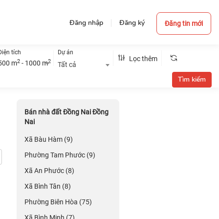
Đăng nhập
Đăng ký
Đăng tin mới
Diện tích
Dự án
Lọc thêm
2
2
500 m
- 1000 m
Tất cả
Bán nhà đất Đồng Nai Đồng
i
Nai
Xã Bàu Hàm (9)
Phường Tam Phước (9)
Xã An Phước (8)
Xã Bình Tân (8)
Phường Biên Hòa (75)
Xã Bình Minh (7)