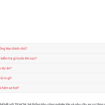
ồng Nai chính chủ?
iểm tra gì trước khi cọc?
n dự án?
ủi ro gì?
à hẻm xe hơi?
i thế kết nối TP.HCM, hệ thống khu công nghiệp lớn và nhu cầu an cư tăn