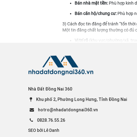
Bán nhà mặt tiền
:
Phù hợp kinh do
Bán căn hộ/chung cư
:
Phù hợp ng
3) Cách đọc tin đăng để tránh “tốn thời 
Một tin đăng chất lượng thường có đủ c
Vị trí rõ
(khu vực/phường/xã, trục
Diện tích đất và diện tích sử dụng
Pháp lý
: sổ hồng riêng/chung, th
Hiện trạng
: đường trước nhà/đất,
Ảnh thật
: ảnh mặt tiền, đường và
Nhà Đất Đồng Nai 360
Nếu tin quá “chung chung” (không vị trí,
Khu phố 2, Phường Long Hưng, Tỉnh Đồng Nai
4) Checklist pháp lý & thực địa trước kh
Đây là phần nên đặt nổi bật cuối mô tả 
hotro@nhadatdongnai360.vn
Xác minh chủ sở hữu
(đúng tên t
0828.76.55.26
Kiểm tra quy hoạch/lộ giới
và hiệ
SEO bởi Lê Danh