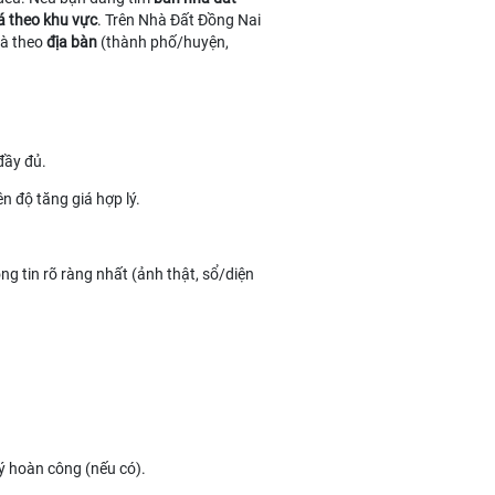
iá theo khu vực
. Trên Nhà Đất Đồng Nai
và theo
địa bàn
(thành phố/huyện,
đầy đủ.
ên độ tăng giá hợp lý.
g tin rõ ràng nhất (ảnh thật, sổ/diện
ý hoàn công (nếu có).