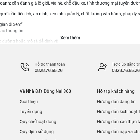
anh; cần đánh giá lộ giới, vỉa hè, chỗ đậu xe, tính thương mại tuyến đườ
ười cần tiện ích, an ninh; xem phí quản lý, chất lượng vận hành, pháp lý 
gian đi xem”
ác thông tin:
 đường hoặc mô tả dễ định vị)
(đối với nhà), mặt tiền – chiều dài
ổ cư bao nhiêu m², có quy hoạch/lộ giới không
Hỗ trợ thanh toán
Trợ giúp đăng ti
0828.76.55.26
0828.76.55.26
 hẻm xe hơi hay xe máy, tình trạng nhà (mới/cũ), nội thất
o, giấy tờ (che thông tin nhạy cảm)
Về Nhà Đất Đồng Nai 360
Hỗ trợ khách hàng
 không diện tích, không pháp lý), bạn nên ưu tiên tin khác để tiết kiệm cô
Giới thiệu
Hướng dẫn đăng tin
i đặt cọc (8 điểm)
danh mục vì tăng chuyển đổi và giảm rủi ro:
Tuyển dụng
Hướng dẫn kích hoạt 
Quy chế hoạt động
Hướng dẫn xác thực t
rên sổ, tình trạng hôn nhân, đồng sở hữu)
Quy định sử dụng
Hướng dẫn nạp và chu
n trạng sử dụng đất