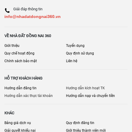
Hạ tầng nội khu: đường, điện, thoát nước
Giải đáp thông tin
info@nhadatdongnai360.vn
Hiện trạng nội thất, bảo hành (nếu còn)
[
] • [
] • [
Bán nhà đất Đồng Nai
Bán đất nền dự án Đồng Nai
Nhà đất
] • [
]
VỀ NHÀ ĐẤT ĐỒNG NAI 360
Long Khánh
Bán nhà riêng Đồng Nai
Giới thiệu
Tuyển dụng
Quy chế hoạt động
Quy định sử dụng
Chính sách bảo mật
Liên hệ
HỖ TRỢ KHÁCH HÀNG
Hướng dẫn đăng tin
Hướng dẫn kích hoạt TK
Hướng dẫn xác thực tài khoản
Hướng dẫn nạp và chuyển tiền
KHÁC
Bảng giá dịch vụ
Quy định đăng tin
Giải quyết khiếu nại
Giới thiệu thành viên mới