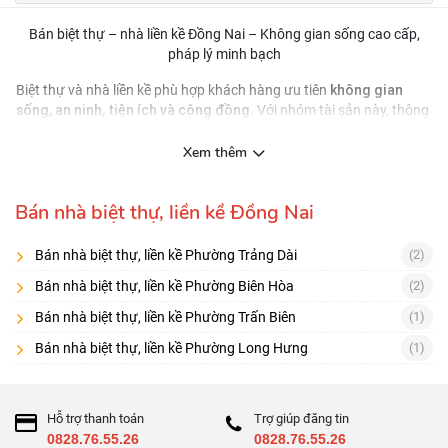
Bán biệt thự – nhà liền kề Đồng Nai – Không gian sống cao cấp,
pháp lý minh bạch
không gian
Biệt thự và nhà liền kề phù hợp khách hàng ưu tiên
sống, an ninh, tiện ích và cộng đồng
. Với nhóm tài sản này, thông
quy hoạch khu ở, chất
tin quan trọng không chỉ là giá mà còn là
lượng quản lý vận hành, tiêu chuẩn bàn giao và pháp lý
.
Xem thêm
Nên lọc tin theo tiêu chí nào?
Khu đô thị/compound
nhà vườn riêng lẻ
vs
Bán nhà biệt thự, liền kề Đồng Nai
Số phòng ngủ, sân vườn, gara, hướng nhà
Bán nhà biệt thự, liền kề Phường Trảng Dài
(2)
Mức độ hoàn thiện: thô/hoàn thiện/nội thất
Bán nhà biệt thự, liền kề Phường Biên Hòa
(2)
Checklist trước khi đặt cọc
Bán nhà biệt thự, liền kề Phường Trấn Biên
(1)
Pháp lý: sổ/ HĐMB/ tiến độ ra sổ (nếu dự án)
Bán nhà biệt thự, liền kề Phường Long Hưng
(1)
Quy định xây dựng: mật độ, chiều cao, khoảng lùi
Phí quản lý, quy chuẩn sửa chữa/cải tạo
Hỗ trợ thanh toán
Trợ giúp đăng tin
0828.76.55.26
0828.76.55.26
Tiện ích và chất lượng vận hành