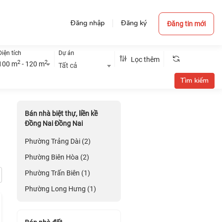
Đăng nhập
Đăng ký
Đăng tin mới
Diện tích
Dự án
Lọc thêm
2
2
100 m
- 120 m
Tất cả
Bán nhà biệt thự, liền kề
Đồng Nai Đồng Nai
Phường Trảng Dài (2)
Phường Biên Hòa (2)
Phường Trấn Biên (1)
Phường Long Hưng (1)