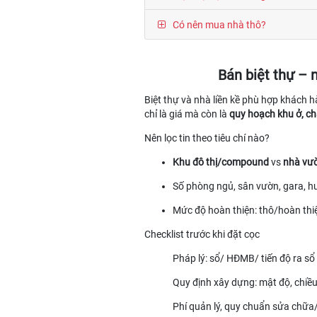
Có nên mua nhà thô?
Bán biệt thự – 
Biệt thự và nhà liền kề phù hợp khách 
chỉ là giá mà còn là
quy hoạch khu ở, ch
Nên lọc tin theo tiêu chí nào?
Khu đô thị/compound
vs
nhà vườ
Số phòng ngủ, sân vườn, gara, 
Mức độ hoàn thiện: thô/hoàn thi
Checklist trước khi đặt cọc
Pháp lý: sổ/ HĐMB/ tiến độ ra sổ
Quy định xây dựng: mật độ, chiều
Phí quản lý, quy chuẩn sửa chữa/