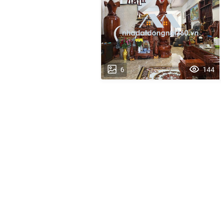
6
144