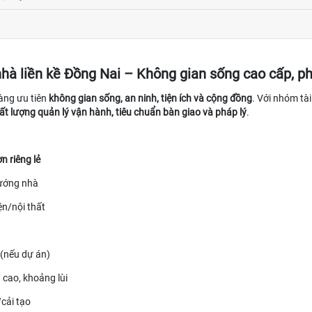
nhà liền kề Đồng Nai – Không gian sống cao cấp, p
hàng ưu tiên
không gian sống, an ninh, tiện ích và cộng đồng
. Với nhóm tà
ất lượng quản lý vận hành, tiêu chuẩn bàn giao và pháp lý
.
n riêng lẻ
hướng nhà
ện/nội thất
 (nếu dự án)
 cao, khoảng lùi
cải tạo