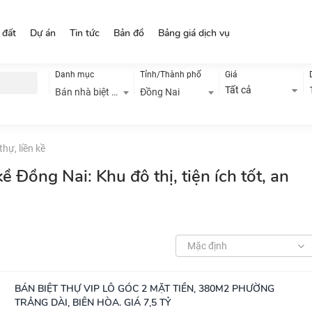
 đất
Dự án
Tin tức
Bản đồ
Bảng giá dịch vụ
Danh mục
Tỉnh/Thành phố
Giá
Tất cả
Bán nhà biệt thự, liền kề
Đồng Nai
thự, liền kề
kề Đồng Nai: Khu đô thị, tiện ích tốt, an
Mặc định
BÁN BIỆT THỰ VIP LÔ GÓC 2 MẶT TIỀN, 380M2 PHƯỜNG
TRẢNG DÀI, BIÊN HÒA. GIÁ 7,5 TỶ