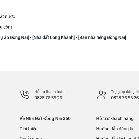
oát nước
ếu còn)
dự án Đồng Nai
] • [
Nhà đất Long Khánh
] • [
Bán nhà riêng Đồng Nai
]
Hỗ trợ thanh toán
Trợ giúp đăng ti
0828.76.55.26
0828.76.55.26
Về Nhà Đất Đồng Nai 360
Hỗ trợ khách hàng
Giới thiệu
Hướng dẫn đăng tin
Tuyển dụng
Hướng dẫn kích hoạt 