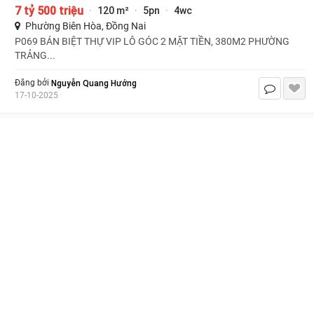
7 tỷ 500 triệu
120 m²
5pn
4wc
·
·
·
Phường Biên Hòa, Đồng Nai
P069 BÁN BIỆT THỰ VIP LÔ GÓC 2 MẶT TIỀN, 380M2 PHƯỜNG
TRẢNG...
Nguyễn Quang Hướng
Đăng bởi
17-10-2025