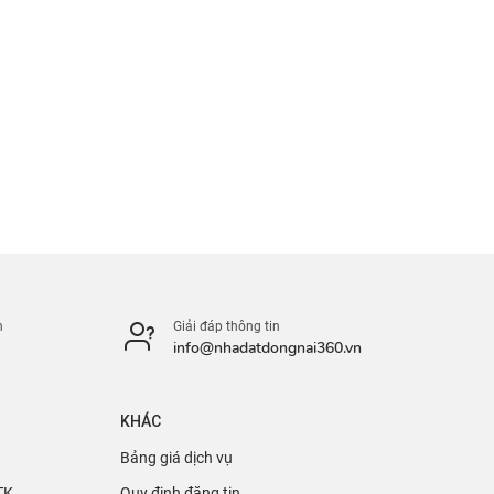
n
Giải đáp thông tin
info@nhadatdongnai360.vn
KHÁC
Bảng giá dịch vụ
TK
Quy định đăng tin