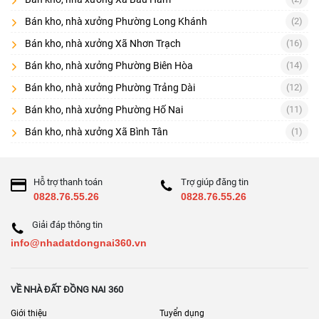
Bán kho, nhà xưởng Phường Long Khánh
(2)
Quy hoạch khu vực, hành lang an toàn
Bán kho, nhà xưởng Xã Nhơn Trạch
(16)
Giá trị khai thác cho thuê và chi phí bảo trì
Bán kho, nhà xưởng Phường Biên Hòa
(14)
[
] • [
] • [
Cho thuê kho – nhà xưởng Đồng Nai
Bán đất Đồng Nai
Nhà
Bán kho, nhà xưởng Phường Trảng Dài
(12)
] • [
]
đất Trảng Bom
Nhà đất Nhơn Trạch
Bán kho, nhà xưởng Phường Hố Nai
(11)
Bán kho, nhà xưởng Xã Bình Tân
(1)
Hỗ trợ thanh toán
Trợ giúp đăng tin
0828.76.55.26
0828.76.55.26
Giải đáp thông tin
info@nhadatdongnai360.vn
VỀ NHÀ ĐẤT ĐỒNG NAI 360
Giới thiệu
Tuyển dụng