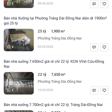
5
09-06-2026
Bán nhà Xưởng tại Phường Trảng Dài Đồng Nai diện dt 1900m²
giá 25 tỷ
25 tỷ
1,900 m²
·
Phường Trảng Dài, Đồng Nai
6
05-05-2026
Bán nhà xưởng 7.650m2 giá rẻ chỉ 22 tỷ. KCN Vĩnh Cửu-Đồng
Nai
22 tỷ
7,650 m²
·
Phường Trảng Dài, Đồng Nai
5
16-03-2026
Bán nhà xưởng 7.700m2 giá rẻ chỉ 22 tỷ. Trảng Dài-Đồng Nai