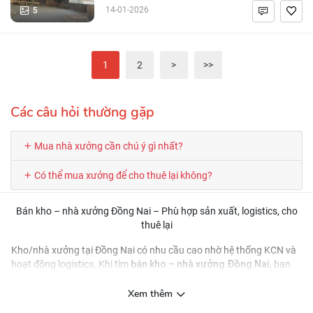
5
14-01-2026
1
2
>
>>
Các câu hỏi thường gặp
Mua nhà xưởng cần chú ý gì nhất?
Có thể mua xưởng để cho thuê lại không?
Bán kho – nhà xưởng Đồng Nai – Phù hợp sản xuất, logistics, cho
thuê lại
Kho/nhà xưởng tại Đồng Nai có nhu cầu cao nhờ hệ thống KCN và
bán kho – nhà xưởng Đồng Nai
hoạt động logistics. Khi tìm
, bạn
điện 3 pha, tải trọng nền, chiều
cần ưu tiên các tin có thông tin về
cao xưởng, đường container, PCCC
và tình trạng pháp lý/đất sử
Xem thêm
dụng.