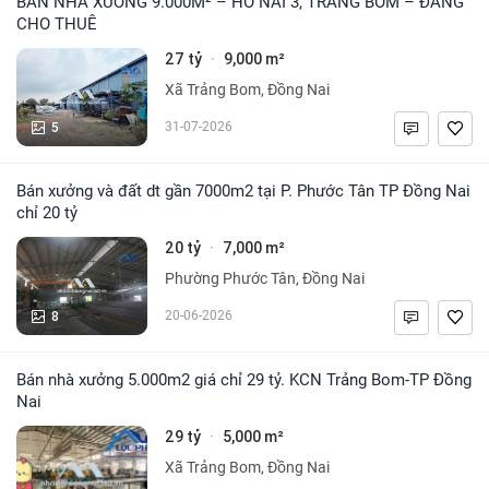
BÁN NHÀ XƯỞNG 9.000M² – HỐ NAI 3, TRẢNG BOM – ĐANG
CHO THUÊ
27 tỷ
9,000 m²
·
Xã Trảng Bom, Đồng Nai
5
31-07-2026
Bán xưởng và đất dt gần 7000m2 tại P. Phước Tân TP Đồng Nai
chỉ 20 tỷ
20 tỷ
7,000 m²
·
Phường Phước Tân, Đồng Nai
8
20-06-2026
Bán nhà xưởng 5.000m2 giá chỉ 29 tỷ. KCN Trảng Bom-TP Đồng
Nai
29 tỷ
5,000 m²
·
Xã Trảng Bom, Đồng Nai