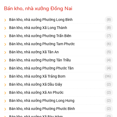
Lọc tin theo nhu cầu sử dụng
Bán kho, nhà xưởng Đồng Nai
Sản xuất:
cần điện, nền, thông gió, công năng
Bán kho, nhà xưởng Phường Long Bình
(8)
Kho logistics:
cần đường xe tải/container, bãi xe, PCCC
Bán kho, nhà xưởng Xã Long Thành
(8)
Đầu tư cho thuê:
ưu tiên vị trí dễ cho thuê, hợp đồng thuê sẵn (nếu
Bán kho, nhà xưởng Phường Trấn Biên
(7)
có)
Checklist 10 điểm quan trọng
Bán kho, nhà xưởng Phường Tam Phước
(6)
Mục đích sử dụng đất, thời hạn sử dụng
Bán kho, nhà xưởng Xã Tân An
(5)
Diện tích xưởng/kho + văn phòng + bãi
Bán kho, nhà xưởng Phường Tân Triều
(4)
Bán kho, nhà xưởng Phường Phước Tân
(4)
Chiều cao, kết cấu, số cửa xuất nhập
Bán kho, nhà xưởng Xã Trảng Bom
(36)
Tải trọng nền, chống bụi/thoát nước
Bán kho, nhà xưởng Xã Dầu Giây
(2)
Điện 3 pha, công suất, trạm biến áp
Bán kho, nhà xưởng Xã An Phước
(2)
Đường xe container, bán kính quay đầu
Bán kho, nhà xưởng Phường Long Hưng
(2)
PCCC và hồ sơ liên quan
Bán kho, nhà xưởng Phường Phước Bình
(2)
Hệ thống xử lý nước thải (nếu sản xuất)
Bán kho, nhà xưởng Xã Bàu Hàm
(2)