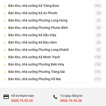
Bán kho, nhà xưởng Xã Trảng Bom
(36)
Tải trọng nền, chống bụi/thoát nước
Bán kho, nhà xưởng Xã An Phước
(2)
Điện 3 pha, công suất, trạm biến áp
Bán kho, nhà xưởng Phường Long Hưng
(2)
Đường xe container, bán kính quay đầu
Bán kho, nhà xưởng Phường Phước Bình
(2)
PCCC và hồ sơ liên quan
Bán kho, nhà xưởng Xã Dầu Giây
(2)
Hệ thống xử lý nước thải (nếu sản xuất)
Bán kho, nhà xưởng Xã Bàu Hàm
(2)
Bán kho, nhà xưởng Phường Long Khánh
(2)
Quy hoạch khu vực, hành lang an toàn
Bán kho, nhà xưởng Xã Nhơn Trạch
(16)
Giá trị khai thác cho thuê và chi phí bảo trì
Bán kho, nhà xưởng Phường Biên Hòa
(14)
[
] • [
] • [
Cho thuê kho – nhà xưởng Đồng Nai
Bán đất Đồng Nai
Nhà
Bán kho, nhà xưởng Phường Trảng Dài
(12)
] • [
]
đất Trảng Bom
Nhà đất Nhơn Trạch
Bán kho, nhà xưởng Phường Hố Nai
(11)
Hỗ trợ thanh toán
Trợ giúp đăng tin
0828.76.55.26
0828.76.55.26