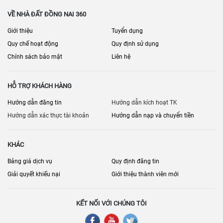
Tình trạng thiết bị (thang máy, máy lạnh, bếp…)
VỀ NHÀ ĐẤT ĐỒNG NAI 360
Doanh thu/chi phí vận hành (kiểm chứng)
Giới thiệu
Tuyển dụng
Nhân sự/nhà cung cấp (nếu chuyển giao vận hành)
Quy chế hoạt động
Quy định sử dụng
Chính sách bảo mật
Liên hệ
Quy hoạch khu vực, lộ giới
Khả năng cải tạo/đổi công năng
HỖ TRỢ KHÁCH HÀNG
Điều khoản chuyển giao tài sản, thương hiệu (nếu có)
Hướng dẫn đăng tin
Hướng dẫn kích hoạt TK
[
] • [
] •
Bán nhà mặt phố Đồng Nai
Bán cửa hàng – kiot Đồng Nai
Hướng dẫn xác thực tài khoản
Hướng dẫn nạp và chuyển tiền
[
] • [
]
Bán kho – nhà xưởng Đồng Nai
Bán nhà đất Đồng Nai
KHÁC
Bảng giá dịch vụ
Quy định đăng tin
Giải quyết khiếu nại
Giới thiệu thành viên mới
KẾT NỐI VỚI CHÚNG TÔI