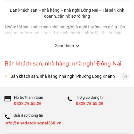
Bán khách sạn – nhà hàng – nhà nghỉ Đồng Nai – Tài sản kinh
doanh, cần hồ sơ rõ ràng
Nhóm tài sản khách sạn/nhà hàng/nhà nghỉ thường có giá trị lớn
vị trí – vận hành – pháp lý
bán
và phụ thuộc mạnh vào
. Khi tìm
khách sạn/nhà hàng/nhà nghỉ Đồng Nai
, hãy ưu tiên tin đăng có
công suất khai thác, giấy phép kinh doanh, điều kiện
thông tin về
Xem thêm
PCCC, hiện trạng nội thất
và hồ sơ pháp lý đầy đủ.
Nên đánh giá theo 3 lớp
Bán khách sạn, nhà hàng, nhà nghỉ Đồng Nai
Vị trí:
tuyến đường, điểm đến, khu dịch vụ/du lịch/công tác
Bán khách sạn, nhà hàng, nhà nghỉ Phường Long Khánh
(2)
Vận hành:
công suất phòng (nếu lưu trú), lượng khách, kênh bán
Pháp lý:
xây dựng, PCCC, giấy phép liên quan
Checklist 9 điểm
Hỗ trợ thanh toán
Trợ giúp đăng tin
0828.76.55.26
0828.76.55.26
Hồ sơ pháp lý & hiện trạng công trình
Giải đáp thông tin
PCCC, lối thoát hiểm, hệ thống kỹ thuật
info@nhadatdongnai360.vn
Số phòng/sảnh/bếp, công năng sử dụng