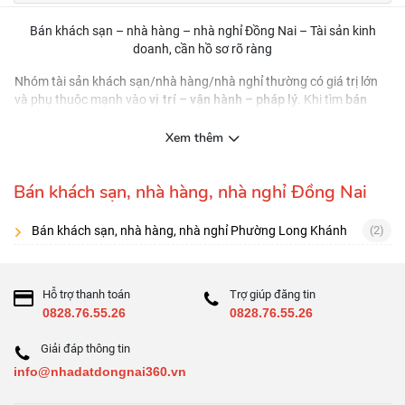
Bán khách sạn – nhà hàng – nhà nghỉ Đồng Nai – Tài sản kinh
doanh, cần hồ sơ rõ ràng
Nhóm tài sản khách sạn/nhà hàng/nhà nghỉ thường có giá trị lớn
vị trí – vận hành – pháp lý
bán
và phụ thuộc mạnh vào
. Khi tìm
khách sạn/nhà hàng/nhà nghỉ Đồng Nai
, hãy ưu tiên tin đăng có
công suất khai thác, giấy phép kinh doanh, điều kiện
thông tin về
Xem thêm
PCCC, hiện trạng nội thất
và hồ sơ pháp lý đầy đủ.
Nên đánh giá theo 3 lớp
Bán khách sạn, nhà hàng, nhà nghỉ Đồng Nai
Vị trí:
tuyến đường, điểm đến, khu dịch vụ/du lịch/công tác
Bán khách sạn, nhà hàng, nhà nghỉ Phường Long Khánh
(2)
Vận hành:
công suất phòng (nếu lưu trú), lượng khách, kênh bán
Pháp lý:
xây dựng, PCCC, giấy phép liên quan
Checklist 9 điểm
Hỗ trợ thanh toán
Trợ giúp đăng tin
0828.76.55.26
0828.76.55.26
Hồ sơ pháp lý & hiện trạng công trình
Giải đáp thông tin
PCCC, lối thoát hiểm, hệ thống kỹ thuật
info@nhadatdongnai360.vn
Số phòng/sảnh/bếp, công năng sử dụng