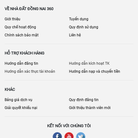
Tình trạng thiết bị (thang máy, máy lạnh, bếp…)
VỀ NHÀ ĐẤT ĐỒNG NAI 360
Doanh thu/chi phí vận hành (kiểm chứng)
Giới thiệu
Tuyển dụng
Nhân sự/nhà cung cấp (nếu chuyển giao vận hành)
Quy chế hoạt động
Quy định sử dụng
Chính sách bảo mật
Liên hệ
Quy hoạch khu vực, lộ giới
Khả năng cải tạo/đổi công năng
HỖ TRỢ KHÁCH HÀNG
Điều khoản chuyển giao tài sản, thương hiệu (nếu có)
Hướng dẫn đăng tin
Hướng dẫn kích hoạt TK
[
] • [
] •
Bán nhà mặt phố Đồng Nai
Bán cửa hàng – kiot Đồng Nai
Hướng dẫn xác thực tài khoản
Hướng dẫn nạp và chuyển tiền
[
] • [
]
Bán kho – nhà xưởng Đồng Nai
Bán nhà đất Đồng Nai
KHÁC
Bảng giá dịch vụ
Quy định đăng tin
Giải quyết khiếu nại
Giới thiệu thành viên mới
KẾT NỐI VỚI CHÚNG TÔI