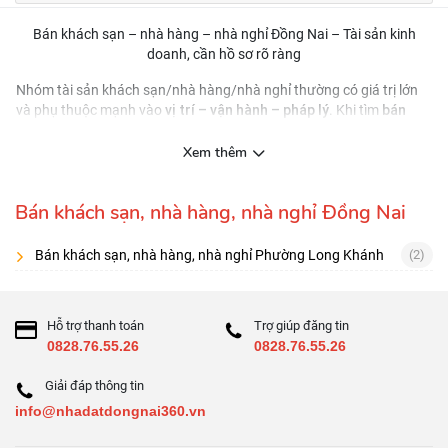
Bán khách sạn – nhà hàng – nhà nghỉ Đồng Nai – Tài sản kinh
doanh, cần hồ sơ rõ ràng
Nhóm tài sản khách sạn/nhà hàng/nhà nghỉ thường có giá trị lớn
vị trí – vận hành – pháp lý
bán
và phụ thuộc mạnh vào
. Khi tìm
khách sạn/nhà hàng/nhà nghỉ Đồng Nai
, hãy ưu tiên tin đăng có
công suất khai thác, giấy phép kinh doanh, điều kiện
thông tin về
Xem thêm
PCCC, hiện trạng nội thất
và hồ sơ pháp lý đầy đủ.
Nên đánh giá theo 3 lớp
Bán khách sạn, nhà hàng, nhà nghỉ Đồng Nai
Vị trí:
tuyến đường, điểm đến, khu dịch vụ/du lịch/công tác
Bán khách sạn, nhà hàng, nhà nghỉ Phường Long Khánh
(2)
Vận hành:
công suất phòng (nếu lưu trú), lượng khách, kênh bán
Pháp lý:
xây dựng, PCCC, giấy phép liên quan
Checklist 9 điểm
Hỗ trợ thanh toán
Trợ giúp đăng tin
0828.76.55.26
0828.76.55.26
Hồ sơ pháp lý & hiện trạng công trình
Giải đáp thông tin
PCCC, lối thoát hiểm, hệ thống kỹ thuật
info@nhadatdongnai360.vn
Số phòng/sảnh/bếp, công năng sử dụng