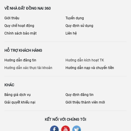
Tình trạng thiết bị (thang máy, máy lạnh, bếp…)
VỀ NHÀ ĐẤT ĐỒNG NAI 360
Doanh thu/chi phí vận hành (kiểm chứng)
Giới thiệu
Tuyển dụng
Nhân sự/nhà cung cấp (nếu chuyển giao vận hành)
Quy chế hoạt động
Quy định sử dụng
Chính sách bảo mật
Liên hệ
Quy hoạch khu vực, lộ giới
Khả năng cải tạo/đổi công năng
HỖ TRỢ KHÁCH HÀNG
Điều khoản chuyển giao tài sản, thương hiệu (nếu có)
Hướng dẫn đăng tin
Hướng dẫn kích hoạt TK
[
] • [
] •
Bán nhà mặt phố Đồng Nai
Bán cửa hàng – kiot Đồng Nai
Hướng dẫn xác thực tài khoản
Hướng dẫn nạp và chuyển tiền
[
] • [
]
Bán kho – nhà xưởng Đồng Nai
Bán nhà đất Đồng Nai
KHÁC
Bảng giá dịch vụ
Quy định đăng tin
Giải quyết khiếu nại
Giới thiệu thành viên mới
KẾT NỐI VỚI CHÚNG TÔI