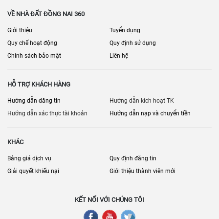
Tình trạng thiết bị (thang máy, máy lạnh, bếp…)
VỀ NHÀ ĐẤT ĐỒNG NAI 360
Doanh thu/chi phí vận hành (kiểm chứng)
Giới thiệu
Tuyển dụng
Nhân sự/nhà cung cấp (nếu chuyển giao vận hành)
Quy chế hoạt động
Quy định sử dụng
Chính sách bảo mật
Liên hệ
Quy hoạch khu vực, lộ giới
Khả năng cải tạo/đổi công năng
HỖ TRỢ KHÁCH HÀNG
Điều khoản chuyển giao tài sản, thương hiệu (nếu có)
Hướng dẫn đăng tin
Hướng dẫn kích hoạt TK
[
] • [
] •
Bán nhà mặt phố Đồng Nai
Bán cửa hàng – kiot Đồng Nai
Hướng dẫn xác thực tài khoản
Hướng dẫn nạp và chuyển tiền
[
] • [
]
Bán kho – nhà xưởng Đồng Nai
Bán nhà đất Đồng Nai
KHÁC
Bảng giá dịch vụ
Quy định đăng tin
Giải quyết khiếu nại
Giới thiệu thành viên mới
KẾT NỐI VỚI CHÚNG TÔI