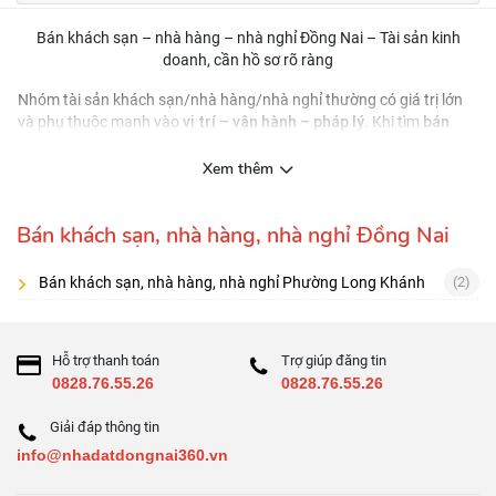
Bán khách sạn – nhà hàng – nhà nghỉ Đồng Nai – Tài sản kinh
doanh, cần hồ sơ rõ ràng
Nhóm tài sản khách sạn/nhà hàng/nhà nghỉ thường có giá trị lớn
vị trí – vận hành – pháp lý
bán
và phụ thuộc mạnh vào
. Khi tìm
khách sạn/nhà hàng/nhà nghỉ Đồng Nai
, hãy ưu tiên tin đăng có
công suất khai thác, giấy phép kinh doanh, điều kiện
thông tin về
Xem thêm
PCCC, hiện trạng nội thất
và hồ sơ pháp lý đầy đủ.
Nên đánh giá theo 3 lớp
Bán khách sạn, nhà hàng, nhà nghỉ Đồng Nai
Vị trí:
tuyến đường, điểm đến, khu dịch vụ/du lịch/công tác
Bán khách sạn, nhà hàng, nhà nghỉ Phường Long Khánh
(2)
Vận hành:
công suất phòng (nếu lưu trú), lượng khách, kênh bán
Pháp lý:
xây dựng, PCCC, giấy phép liên quan
Checklist 9 điểm
Hỗ trợ thanh toán
Trợ giúp đăng tin
0828.76.55.26
0828.76.55.26
Hồ sơ pháp lý & hiện trạng công trình
Giải đáp thông tin
PCCC, lối thoát hiểm, hệ thống kỹ thuật
info@nhadatdongnai360.vn
Số phòng/sảnh/bếp, công năng sử dụng