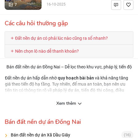
7
16-10-2025
Các câu hỏi thường gặp
Đất nền dự án có phải lúc nào cũng ra sổ nhanh?
Nên chọn lô nào dễ thanh khoản?
Bán đất nền dự án Đồng Nai – Dễ lọc theo khu vực, pháp lý, tiến độ
quy hoạch bài bản
Đất nền dự án hấp dẫn nhờ
và khả năng tăng
giá theo tiến độ hạ tầng. Tuy nhiên, để mua an toàn, bạn nên ưu
pháp lý dự án, tiến độ thi công, điều
tiên tin có thông tin rõ về
kiện chuyển nhượng
và các chi phí liên quan.
Cách chọn đất nền dự án phù hợp
Xem thêm
đường nội khu, điện nước, thoát nước
Chọn dự án có
rõ ràng
Bán đất nền dự án Đồng Nai
gần tiện ích – gần trục kết nối
So sánh vị trí
Bán đất nền dự án Xã Dầu Giây
(16)
Tránh quyết định chỉ theo “giá rẻ”; hãy kiểm tra hồ sơ