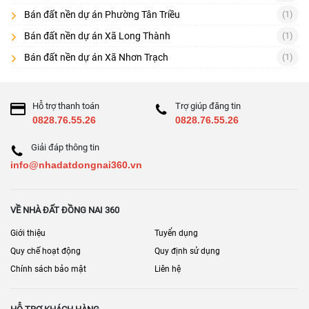
Checklist 8 điểm
Bán đất nền dự án Phường Tân Triều
(1)
Pháp lý dự án & điều kiện chuyển nhượng
Bán đất nền dự án Xã Long Thành
(1)
Bán đất nền dự án Xã Nhơn Trạch
(1)
Tiến độ hạ tầng và bàn giao nền
Quy hoạch 1/500 (nếu có), quy định xây dựng
Hỗ trợ thanh toán
Trợ giúp đăng tin
Phí quản lý/duy tu nội khu
0828.76.55.26
0828.76.55.26
Lộ giới đường nội khu, vỉa hè
Giải đáp thông tin
Hình thức thanh toán, sang tên
info@nhadatdongnai360.vn
Rủi ro: chậm tiến độ, thay đổi quy hoạch
Vị trí lô: góc/đối diện công viên/gần tiện ích
VỀ NHÀ ĐẤT ĐỒNG NAI 360
[
] • [
] • [
]
Bán nhà đất Đồng Nai
Bán đất Đồng Nai
Nhà đất Nhơn Trạch
Giới thiệu
Tuyển dụng
• [
]
Nhà đất Long Thành
Quy chế hoạt động
Quy định sử dụng
Chính sách bảo mật
Liên hệ