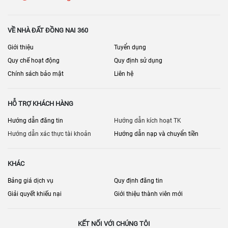
Nội thất đi kèm: thiết bị bếp, máy lạnh, rèm…
Phí quản lý – gửi xe – bảo trì
VỀ NHÀ ĐẤT ĐỒNG NAI 360
Hệ thống PCCC, thang máy, an ninh
Giới thiệu
Tuyển dụng
Quy chế hoạt động
Quy định sử dụng
Chỗ đậu ô tô (nếu cần)
Chính sách bảo mật
Liên hệ
Lịch thanh toán/giải chấp (nếu có)
[
] • [
] • [
Bán nhà đất Đồng Nai
Nhà đất Biên Hòa
Bán nhà riêng Đồng
HỖ TRỢ KHÁCH HÀNG
] • [
]
Nai
Bán nhà mặt phố Đồng Nai
Hướng dẫn đăng tin
Hướng dẫn kích hoạt TK
Hướng dẫn xác thực tài khoản
Hướng dẫn nạp và chuyển tiền
KHÁC
Bảng giá dịch vụ
Quy định đăng tin
Giải quyết khiếu nại
Giới thiệu thành viên mới
KẾT NỐI VỚI CHÚNG TÔI