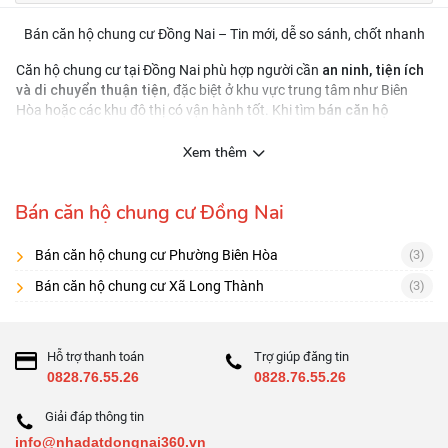
Bán căn hộ chung cư Đồng Nai – Tin mới, dễ so sánh, chốt nhanh
an ninh, tiện ích
Căn hộ chung cư tại Đồng Nai phù hợp người cần
và di chuyển thuận tiện
, đặc biệt ở khu vực trung tâm như Biên
bán căn hộ
Hòa hoặc các khu đô thị có vận hành tốt. Khi tìm
chung cư Đồng Nai
vị trí – ngân sách – số
, bạn nên lọc theo
phòng – tình trạng nội thất
pháp lý sở hữu
, đồng thời kiểm tra kỹ
Xem thêm
chi phí vận hành
và
để tránh phát sinh sau khi nhận nhà.
Cách lọc tin căn hộ hiệu quả
Bán căn hộ chung cư Đồng Nai
2 phòng ngủ / 3 phòng ngủ
ban công
nội thất cơ bản/
Lọc theo
,
,
đầy đủ
Bán căn hộ chung cư Phường Biên Hòa
(3)
mã căn, tầng, hướng, diện tích tim tường/thông
Ưu tiên tin có:
Bán căn hộ chung cư Xã Long Thành
(3)
thủy
, ảnh thật
phí quản lý – phí gửi xe – quỹ bảo trì
So sánh
trước khi đặt cọc
Hỗ trợ thanh toán
Trợ giúp đăng tin
Checklist 7 điểm cần hỏi trước khi xem căn
0828.76.55.26
0828.76.55.26
Pháp lý: hợp đồng mua bán/chứng nhận (nếu đã có)
Giải đáp thông tin
Tình trạng bàn giao: đã ở/đang cho thuê/nhà trống
info@nhadatdongnai360.vn