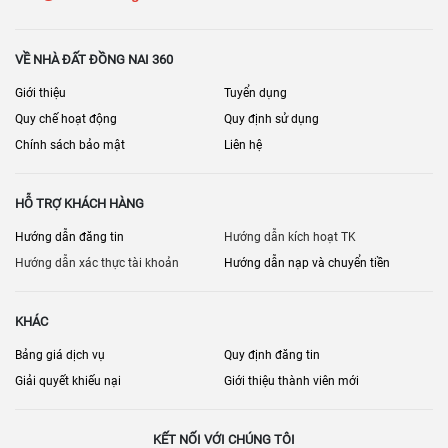
Nội thất đi kèm: thiết bị bếp, máy lạnh, rèm…
Phí quản lý – gửi xe – bảo trì
VỀ NHÀ ĐẤT ĐỒNG NAI 360
Hệ thống PCCC, thang máy, an ninh
Giới thiệu
Tuyển dụng
Quy chế hoạt động
Quy định sử dụng
Chỗ đậu ô tô (nếu cần)
Chính sách bảo mật
Liên hệ
Lịch thanh toán/giải chấp (nếu có)
[
] • [
] • [
Bán nhà đất Đồng Nai
Nhà đất Biên Hòa
Bán nhà riêng Đồng
HỖ TRỢ KHÁCH HÀNG
] • [
]
Nai
Bán nhà mặt phố Đồng Nai
Hướng dẫn đăng tin
Hướng dẫn kích hoạt TK
Hướng dẫn xác thực tài khoản
Hướng dẫn nạp và chuyển tiền
KHÁC
Bảng giá dịch vụ
Quy định đăng tin
Giải quyết khiếu nại
Giới thiệu thành viên mới
KẾT NỐI VỚI CHÚNG TÔI