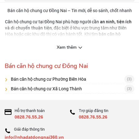
Bán căn hộ chung cư Đồng Nai – Tin mới, dễ so sánh, chốt nhanh
an ninh, tiện ích
Căn hộ chung cư tại Đồng Nai phù hợp người cần
và di chuyển thuận tiện
, đặc biệt ở khu vực trung tâm như Biên
bán căn hộ
Hòa hoặc các khu đô thị có vận hành tốt. Khi tìm
chung cư Đồng Nai
vị trí – ngân sách – số
, bạn nên lọc theo
phòng – tình trạng nội thất
pháp lý sở hữu
, đồng thời kiểm tra kỹ
Xem thêm
chi phí vận hành
và
để tránh phát sinh sau khi nhận nhà.
Cách lọc tin căn hộ hiệu quả
Bán căn hộ chung cư Đồng Nai
2 phòng ngủ / 3 phòng ngủ
ban công
nội thất cơ bản/
Lọc theo
,
,
đầy đủ
Bán căn hộ chung cư Phường Biên Hòa
(3)
mã căn, tầng, hướng, diện tích tim tường/thông
Ưu tiên tin có:
Bán căn hộ chung cư Xã Long Thành
(3)
thủy
, ảnh thật
phí quản lý – phí gửi xe – quỹ bảo trì
So sánh
trước khi đặt cọc
Hỗ trợ thanh toán
Trợ giúp đăng tin
Checklist 7 điểm cần hỏi trước khi xem căn
0828.76.55.26
0828.76.55.26
Pháp lý: hợp đồng mua bán/chứng nhận (nếu đã có)
Giải đáp thông tin
Tình trạng bàn giao: đã ở/đang cho thuê/nhà trống
info@nhadatdongnai360.vn