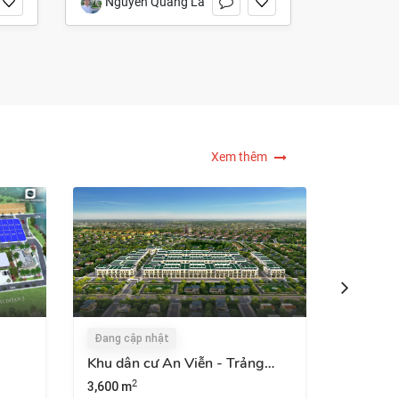
Nguyễn Quang Lâm
Xem thêm
ng cập nhật
Đang cập nhật
u dân cư An Viễn - Trảng
Ecopark Nhơn Trạch
om
2
600 m
65 ha