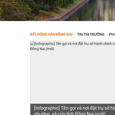
BẤT ĐỘNG SẢN ĐỒNG NAI
TIN THỊ TRƯỜNG
PHÁ
[Infographic] Tên gọi và nơi đặt trụ sở 
phường, xã của tỉnh Đồng Nai (mới)