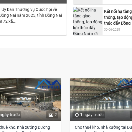
 Ủy ban Thường vụ Quốc hội về
Kết nối hạ tầng
h Đồng Nai năm 2025, tỉnh Đồng Nai
thông, tạo độn
m 72 xã...
thúc đẩy Đồng 
mới phát triển
30-06-2025
 ngày trước
2
1 ngày trước
thuê kho, nhà xưởng Đường
Cho thuê kho, nhà xưởng tại Đ