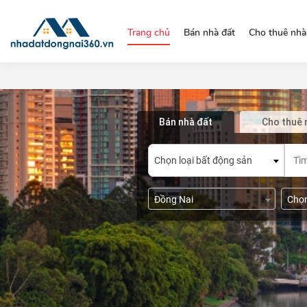
https://nhadatdongnai360.vn/
Trang chủ
Bán nhà đất
Cho thuê nhà
Bán nhà đất
Cho thuê 
Chọn loại bất động sản
Đồng Nai
Chọ
>= 
Chọn đường/phố