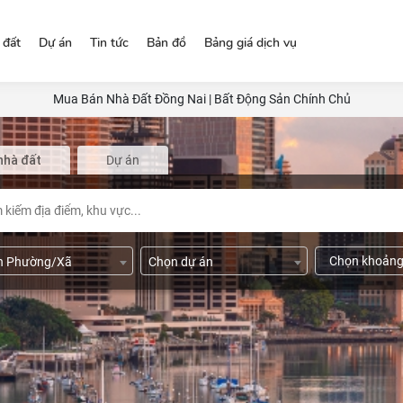
 đất
Dự án
Tin tức
Bản đồ
Bảng giá dịch vụ
Mua Bán Nhà Đất Đồng Nai | Bất Động Sản Chính Chủ
nhà đất
Dự án
Chọn khoảng
n Phường/Xã
Chọn dự án
2
500 m
Chọn hướng nhà