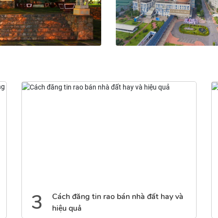
Phường Long Khánh
19 tin đăng
4
h đăng tin rao bán nhà đất hay và
Tháo gỡ khó
ệu quả
rắn sinh ho