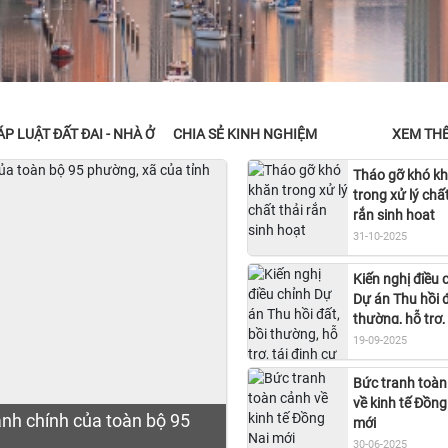
P LUẬT ĐẤT ĐAI - NHÀ Ở
CHIA SẺ KINH NGHIỆM
XEM TH
Tháo gỡ khó k
trong xử lý chất
rắn sinh hoạt
31-10-2025
Kiến nghị điều 
Dự án Thu hồi đ
thường, hỗ trợ, 
định cư Sân ba
19-09-2025
Thành
Bức tranh toàn
về kinh tế Đồng
hành chính của toàn bộ 95
mới
30-06-2025