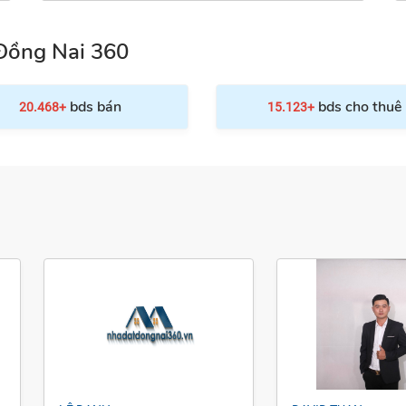
Đồng Nai 360
bds bán
bds cho thuê
20.468+
15.123+