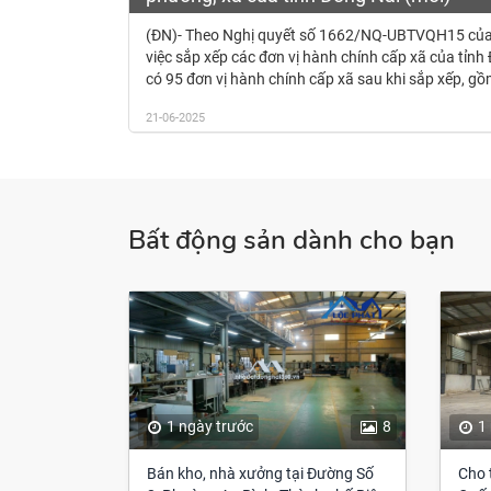
(ĐN)- Theo Nghị quyết số 1662/NQ-UBTVQH15 của
việc sắp xếp các đơn vị hành chính cấp xã của tỉn
có 95 đơn vị hành chính cấp xã sau khi sắp xếp, gồ
21-06-2025
Bất động sản dành cho bạn
1 ngày trước
8
1
Bán kho, nhà xưởng tại Đường Số
Cho 