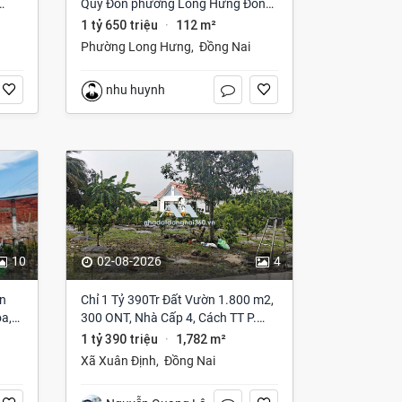
Quý Đôn phường Long Hưng Đồng
Nai
1 tỷ 650 triệu
112 m²
·
Phường Long Hưng
,
Đồng Nai
nhu huynh
10
02-08-2026
4
ện
Chỉ 1 Tỷ 390Tr Đất Vườn 1.800 m2,
a,
300 ONT, Nhà Cấp 4, Cách TT P.
Long Khánh Vài Phút!
1 tỷ 390 triệu
1,782 m²
·
Xã Xuân Định
,
Đồng Nai