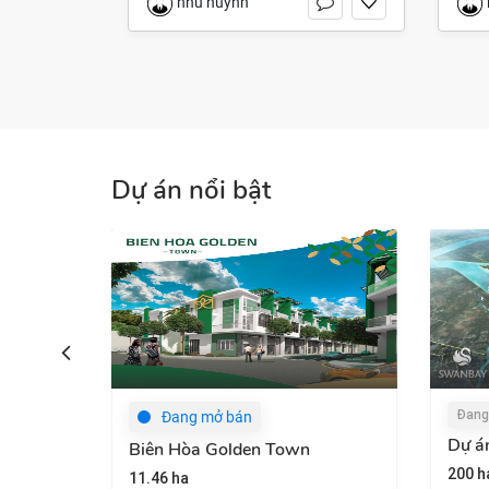
nhu huynh
Dự án nổi bật
Đang cập nhật
Đang mở bán
Dự án Swan Bay
Biên Hòa Golden Town
200 ha
11.46 ha