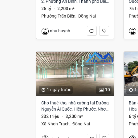
2, Phường An Bình, Thành phố Biên
Quốc
Hòa, Đồng Nai giá 25 tỷ
Bom,
25 tỷ
2,200 m²
75 t
·
Phường Trấn Biên
,
Đồng Nai
Phườ
nhu huynh
1 ngày trước
10
1
Cho thuê kho, nhà xưởng tại Đường
Bán 
Nguyễn Ái Quốc, Hiệp Phước, Nhơn
Hòa 
Trạch, Đồng Nai giá 332 Triệu
332 triệu
3,200 m²
6 tỷ
·
Xã Nhơn Trạch
,
Đồng Nai
Phư