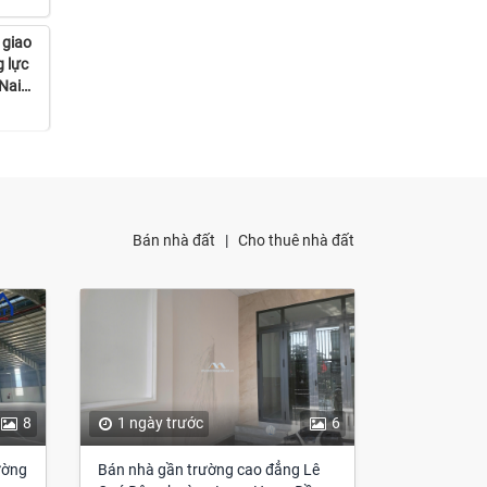
 giao
g lực
Nai
Bán nhà đất
|
Cho thuê nhà đất
8
1 ngày trước
6
ường
Bán nhà gần trường cao đẳng Lê