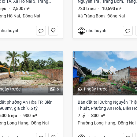
 lộ 1A, Xã Hố Nai 3, Trảng
Nguyễn Trãi, Trảng Bom, Trảng
 Đồng Nai giá 75 Triệu
Bom, Đồng Nai giá 720 Triệu
riệu
2,500 m²
720 triệu
10,590 m²
·
·
ng Hố Nai
,
Đồng Nai
Xã Trảng Bom
,
Đồng Nai
nhu huynh
nhu huynh
 ngày trước
6
1 ngày trước
đất phường An Hòa TP. Biên
Bán đất tại Đường Nguyễn Thi
908m², giá chỉ 6,6 tỷ
Thuật, Phường An Hoà, Biên Hò
Đồng Nai giá 7 tỷ
 600 triệu
900 m²
7 tỷ
800 m²
·
·
ờng Long Hưng
,
Đồng Nai
Phường Long Hưng
,
Đồng Nai