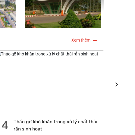
Xem thêm
5
 khăn trong xử lý chất thải
Kiến nghị điều chỉnh 
ạt
thường, hỗ trợ, tái đ